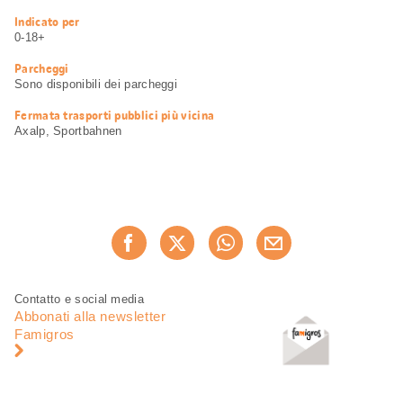
Informazioni
Indicato per
utili
0-18+
Parcheggi
Sono disponibili dei parcheggi
Fermata trasporti pubblici più vicina
Axalp, Sportbahnen
Condividi
Consiglia ora
questa
pagina
Piè
Navigazione
Contatto e social media
di
piè
Abbonati alla newsletter
pagina
di
Famigros
pagina