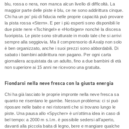
blu, rossa o nera, non manca alcun livello di difficoltà. La
maggior parte delle piste è blu, ce ne sono addirittura cinque.
Chi ha un po' più di fiducia nelle proprie capacità può provare
la pista rossa «Stern». E per i più esperti sono disponibili le
due piste nere «Tschingel» e «Horbigen» nonché la discesa
fuoripista. Le piste sono strutturate in modo tale che si arrivi
sempre alla seggiovia. Ma il comprensorio di Axalp non solo
è ben organizzato, anche i suoi prezzi sono abbordabili. Di
sabato i bambini addirittura non pagano. Per ogni carta
giornaliera acquistata da un adulto, fino a due bambini di età
non superiore ai 15 anni ne ricevono una gratuita.
Fiondarsi nella neve fresca con la giusta energia
Chi ha già lasciato le proprie impronte nella neve fresca sa
quanto ne risentano le gambe. Nessun problema: ci si può
riposare nelle baite e nei ristoranti che si trovano lungo le
piste. Una pausa allo «Spycher» è un'ottima idea in caso di
bel tempo: a 2000 m s.l.m. è possibile sedersi all'aperto,
davanti alla piccola baita di legno, bere e mangiare qualche