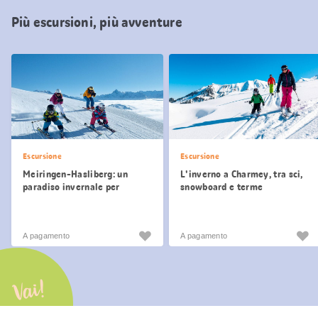
Più escursioni, più avventure
Escursione
Escursione
Meiringen-Hasliberg: un
L'inverno a Charmey, tra sci,
paradiso invernale per
snowboard e terme
famiglie
A pagamento
A pagamento
Vai!