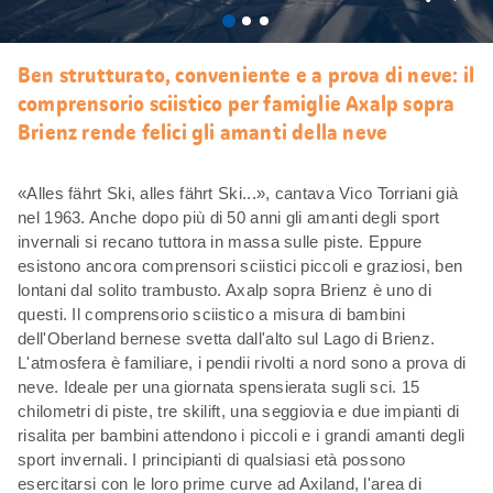
Mi
piace
Ben strutturato, conveniente e a prova di neve: il
comprensorio sciistico per famiglie Axalp sopra
Brienz rende felici gli amanti della neve
«Alles fährt Ski, alles fährt Ski...», cantava Vico Torriani già
nel 1963. Anche dopo più di 50 anni gli amanti degli sport
invernali si recano tuttora in massa sulle piste. Eppure
esistono ancora comprensori sciistici piccoli e graziosi, ben
lontani dal solito trambusto. Axalp sopra Brienz è uno di
questi. Il comprensorio sciistico a misura di bambini
dell'Oberland bernese svetta dall'alto sul Lago di Brienz.
L'atmosfera è familiare, i pendii rivolti a nord sono a prova di
neve. Ideale per una giornata spensierata sugli sci. 15
chilometri di piste, tre skilift, una seggiovia e due impianti di
risalita per bambini attendono i piccoli e i grandi amanti degli
sport invernali. I principianti di qualsiasi età possono
esercitarsi con le loro prime curve ad Axiland, l'area di