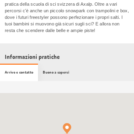
pratica della scuola di sci svizzera di Axalp. Oltre a vari
percorsi c'è anche un piccolo snowpark con trampolini e box,
dove i futuri freestyler possono perfezionare i propri salti. I
tuoi bambini si muovono già sicuri sugli sci? E allora non
resta che scendere dalle belle e ampie piste!
Informazioni pratiche
Arrivo e contatto
Buono a sapersi
Cartina
Google
Maps