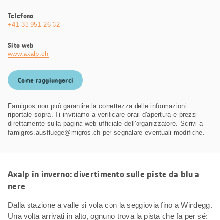
Telefono
+41 33 951 26 32
Sito web
www.axalp.ch
Come raggiungerci
Famigros non può garantire la correttezza delle informazioni
riportate sopra. Ti invitiamo a verificare orari d'apertura e prezzi
direttamente sulla pagina web ufficiale dell'organizzatore. Scrivi a
famigros.ausfluege@migros.ch per segnalare eventuali modifiche.
Axalp in inverno: divertimento sulle piste da blu a
nere
Dalla stazione a valle si vola con la seggiovia fino a Windegg.
Una volta arrivati in alto, ognuno trova la pista che fa per sé: