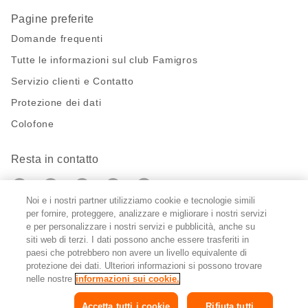
Pagine preferite
Domande frequenti
Tutte le informazioni sul club Famigros
Servizio clienti e Contatto
Protezione dei dati
Colofone
Resta in contatto
https://twitter.com/migros?
https://www.youtube.com/user/Migr
Pinterest
Instagram
utm_campaign=lead&utm_medium=referra
utm_campaign=lead&utm_medium=ref
Noi e i nostri partner utilizziamo cookie e tecnologie simili
per fornire, proteggere, analizzare e migliorare i nostri servizi
Impostazioni cookie
e per personalizzare i nostri servizi e pubblicità, anche su
siti web di terzi. I dati possono anche essere trasferiti in
paesi che potrebbero non avere un livello equivalente di
DE
FR
IT
protezione dei dati. Ulteriori informazioni si possono trovare
nelle nostre
informazioni sui cookie.
Accetta tutti i cookie
Rifiuta tutti