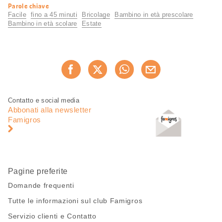
Informazioni
Parole chiave
utili
Facile
fino a 45 minuti
Bricolage
Bambino in età prescolare
Bambino in età scolare
Estate
Condividi
Consiglia ora
questa
pagina
Piè
Navigazione
Contatto e social media
di
piè
Abbonati alla newsletter
pagina
di
Famigros
pagina
Pagine preferite
Domande frequenti
Tutte le informazioni sul club Famigros
Servizio clienti e Contatto