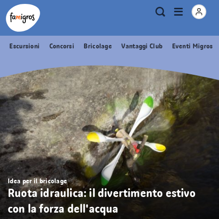
Navigazione
Header
Pagina iniziale Famigros.ch
Logo
Metanavigazione
Apri
Ricerca
segnalibri
menu
Escursioni
Concorsi
Bricolage
Vantaggi Club
Eventi Migros
Idea per il bricolage
Ruota idraulica: il divertimento estivo
con la forza dell'acqua