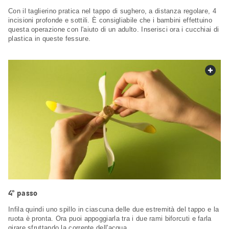
Con il taglierino pratica nel tappo di sughero, a distanza regolare, 4
incisioni profonde e sottili. È consigliabile che i bambini effettuino
questa operazione con l'aiuto di un adulto. Inserisci ora i cucchiai di
plastica in queste fessure.
web.
4° passo
Infila quindi uno spillo in ciascuna delle due estremità del tappo e la
ruota è pronta. Ora puoi appoggiarla tra i due rami biforcuti e farla
girare sfruttando la corrente dell'acqua.