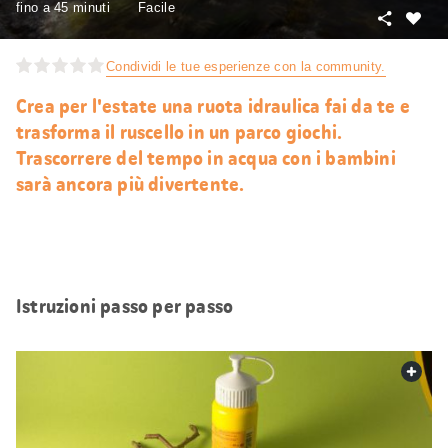
fino a 45 minuti
Facile
Condivid
Mi
piace
Condividi le tue esperienze con la community.
Crea per l'estate una ruota idraulica fai da te e
trasforma il ruscello in un parco giochi.
Trascorrere del tempo in acqua con i bambini
sarà ancora più divertente.
Istruzioni passo per passo
web.