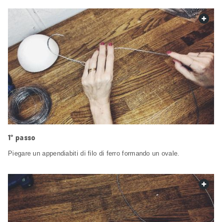
web.
1° passo
Piegare un appendiabiti di filo di ferro formando un ovale.
web.