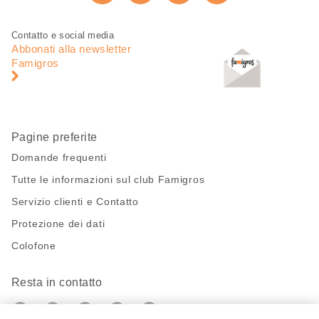
Consiglia ora
pagina
Piè
Navigazione
Contatto e social media
di
piè
Abbonati alla newsletter
pagina
di
Famigros
pagina
Pagine preferite
Domande frequenti
Tutte le informazioni sul club Famigros
Servizio clienti e Contatto
Protezione dei dati
Colofone
Resta in contatto
https://twitter.com/migros?
https://www.youtube.com/user/Migr
Pinterest
Instagram