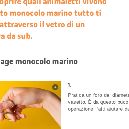
coprire quali animaletti vivono
to monocolo marino tutto ti
attraverso il vetro di un
a da sub.
colage monocolo marino
web.lightbox.openLink
Pratica un foro del diamet
vasetto. È da questo buco
operazione, fatti aiutare d