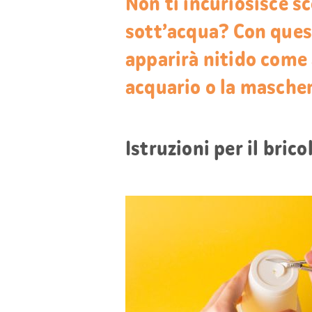
Non ti incuriosisce s
sott’acqua? Con ques
apparirà nitido come 
acquario o la mascher
Istruzioni per il bri