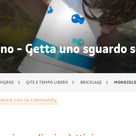
no - Getta uno sguardo s
 MIGROS
GITE E TEMPO LIBERO
BRICOLAGE
MONOCOLO
rienze con la community.