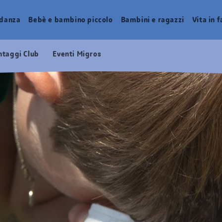
idanza
Bebè e bambino piccolo
Bambini e ragazzi
Vita in 
ntaggi Club
Eventi Migros