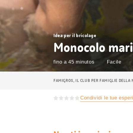
Idea per il bricolage
Monocolo mari
fino a 45 minutos
Facile
Navigazione
FAMIGROS, IL CLUB PER FAMIGLIE DELLA
breadcrumb
Condividi le tue espe