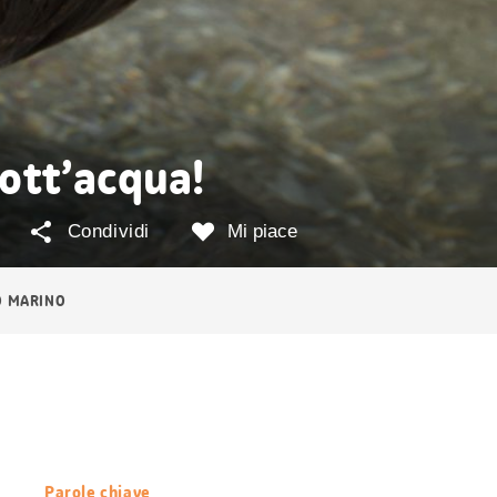
ott’acqua!
Condividi
Mi piace
 MARINO
Parole chiave
Informazioni