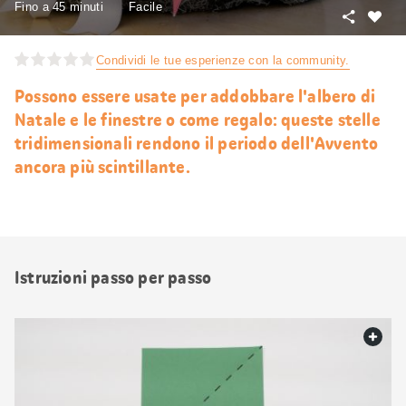
Fino a 45 minuti
Facile
Condivid
Mi
piace
Condividi le tue esperienze con la community.
Possono essere usate per addobbare l'albero di
Natale e le finestre o come regalo: queste stelle
tridimensionali rendono il periodo dell'Avvento
ancora più scintillante.
Istruzioni passo per passo
web.