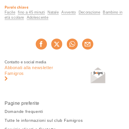
Informazioni
Parole chiave
utili
Facile
fino a 45 minuti
Natale
Avvento
Decorazione
Bambino in
età scolare
Adolescente
Condividi
Consiglia ora
questa
pagina
Piè
Navigazione
Contatto e social media
di
piè
Abbonati alla newsletter
pagina
di
Famigros
pagina
Pagine preferite
Domande frequenti
Tutte le informazioni sul club Famigros