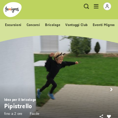
Navigazione
Header
Pagina iniziale Famigros.ch
Logo
Metanavigazione
Apri
Ricerca
segnalibri
menu
Escursioni
Concorsi
Bricolage
Vantaggi Club
Eventi Migros
Idea per il bricolage
Pipistrello
fino a 2 ore
Facile
Condivid