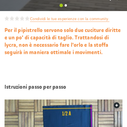
Mi
piace
Condividi le tue esperienze con la community.
Per il pipistrello servono solo due cuciture diritte
e un po' di capacità di taglio. Trattandosi di
lycra, non è necessario fare l'orlo e la stoffa
seguirà in maniera ottimale i movimenti.
Istruzioni passo per passo
web.