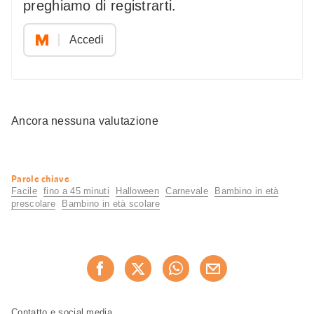
preghiamo di registrarti.
Accedi
Ancora nessuna valutazione
Informazioni
Parole chiave
utili
Facile
fino a 45 minuti
Halloween
Carnevale
Bambino in età
prescolare
Bambino in età scolare
Condividi
Consiglia ora
questa
pagina
Piè
Navigazione
Contatto e social media