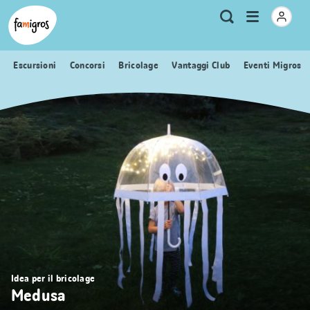
Navigazione
Header
Pagina iniziale Famigros.ch
Logo
Metanavigazione
Apri
Ricerca
segnalibri
menu
Escursioni
Concorsi
Bricolage
Vantaggi Club
Eventi Migros
Idea per il bricolage
Medusa