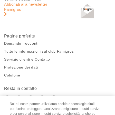
di
piè
Abbonati alla newsletter
pagina
di
Famigros
pagina
Pagine preferite
Domande frequenti
Tutte le informazioni sul club Famigros
Servizio clienti e Contatto
Protezione dei dati
Colofone
Resta in contatto
https://twitter.com/migros?
https://www.youtube.com/user/Migr
Pinterest
Instagram
utm_campaign=lead&utm_medium=referra
utm_campaign=lead&utm_medium=ref
Noi e i nostri partner utilizziamo cookie e tecnologie simili
per fornire, proteggere, analizzare e migliorare i nostri servizi
Impostazioni cookie
e per personalizzare i nostri servizi e pubblicità, anche su