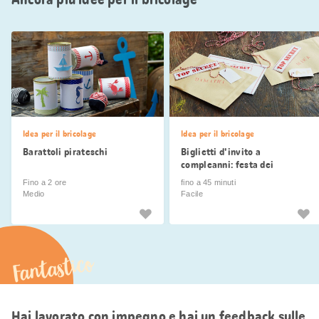
Idea per il bricolage
Idea per il bricolage
Barattoli pirateschi
Biglietti d'invito a
compleanni: festa dei
detective
Fino a 2 ore
fino a 45 minuti
Medio
Facile
Fantastico
Hai lavorato con impegno e hai un feedback sulle