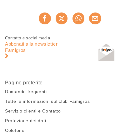
Condividi
Consiglia ora
questa
pagina
Piè
Navigazione
Contatto e social media
di
piè
Abbonati alla newsletter
pagina
di
Famigros
pagina
Pagine preferite
Domande frequenti
Tutte le informazioni sul club Famigros
Servizio clienti e Contatto
Protezione dei dati
Colofone