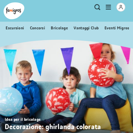
Navigazione
Header
Pagina iniziale Famigros.ch
Logo
Metanavigazione
Apri
Ricerca
segnalibri
menu
Escursioni
Concorsi
Bricolage
Vantaggi Club
Eventi Migros
Idea per il bricolage
Decorazione: ghirlanda colorata