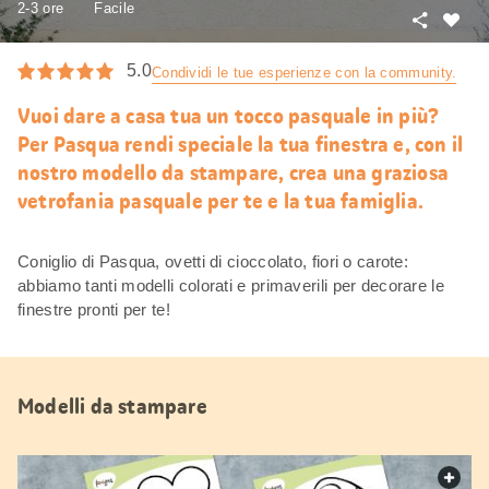
2-3 ore
Facile
Condivid
Mi
piace
5.0
Condividi le tue esperienze con la community.
Vuoi dare a casa tua un tocco pasquale in più?
Per Pasqua rendi speciale la tua finestra e, con il
nostro modello da stampare, crea una graziosa
vetrofania pasquale per te e la tua famiglia.
Coniglio di Pasqua, ovetti di cioccolato, fiori o carote:
abbiamo tanti modelli colorati e primaverili per decorare le
finestre pronti per te!
Modelli da stampare
web.