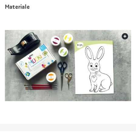
Materiale
web.