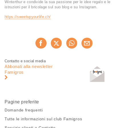
Winterthur e condivide la sua passione per le idee regalo e le
istruzioni per il bricolage sul suo blog e su Instagram.
https://sweetupyourlife.ch/
Condividi
Consiglia ora
questa
pagina
Piè
Navigazione
Contatto e social media
di
piè
Abbonati alla newsletter
pagina
di
Famigros
pagina
Pagine preferite
Domande frequenti
Tutte le informazioni sul club Famigros
Servizio clienti e Contatto