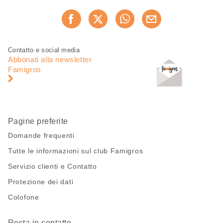
Condividi
Consiglia ora
questa
pagina
Piè
Navigazione
Contatto e social media
di
piè
Abbonati alla newsletter
pagina
di
Famigros
pagina
Pagine preferite
Domande frequenti
Tutte le informazioni sul club Famigros
Servizio clienti e Contatto
Protezione dei dati
Colofone
Resta in contatto