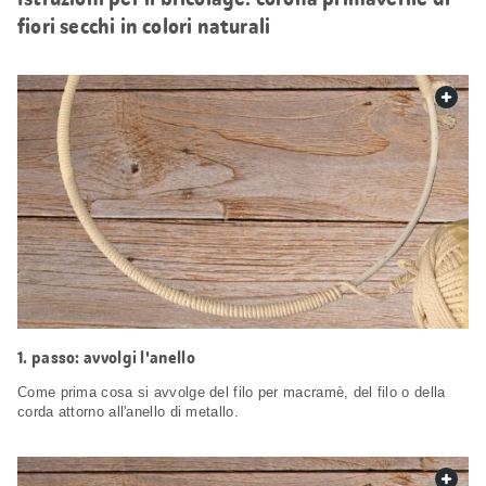
fiori secchi in colori naturali
web.
passo: avvolgi l'anello
Come prima cosa si avvolge del filo per macramè, del filo o della
corda attorno all'anello di metallo.
web.