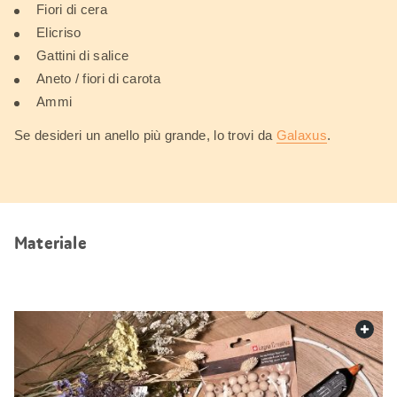
Fiori di cera
Elicriso
Gattini di salice
Aneto / fiori di carota
Ammi
Se desideri un anello più grande, lo trovi da
Galaxus
.
Materiale
web.