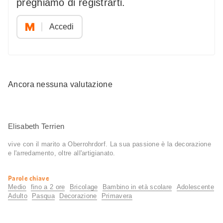
preghiamo di registrarti.
Accedi
Ancora nessuna valutazione
Elisabeth Terrien
vive con il marito a Oberrohrdorf. La sua passione è la decorazione
e l'arredamento, oltre all'artigianato.
Informazioni
Parole chiave
utili
Medio
fino a 2 ore
Bricolage
Bambino in età scolare
Adolescente
Adulto
Pasqua
Decorazione
Primavera