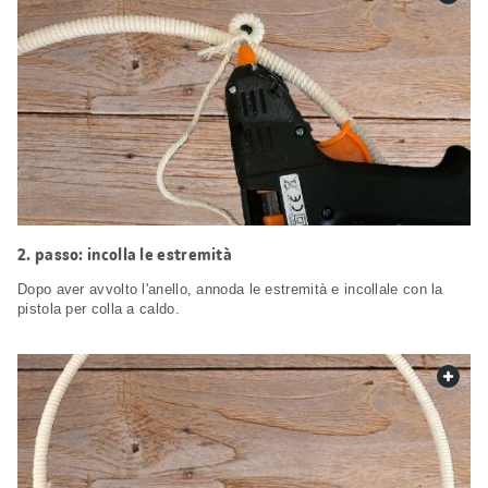
passo: incolla le estremità
Dopo aver avvolto l'anello, annoda le estremità e incollale con la
pistola per colla a caldo.
web.