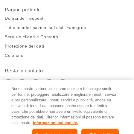
Pagine preferite
Domande frequenti
Tutte le informazioni sul club Famigros
Servizio clienti e Contatto
Protezione dei dati
Colofone
Resta in contatto
https://twitter.com/migros?
https://www.youtube.com/user/Migr
Pinterest
Instagram
utm_campaign=lead&utm_medium=referra
utm_campaign=lead&utm_medium=ref
Noi e i nostri partner utilizziamo cookie e tecnologie simili
per fornire, proteggere, analizzare e migliorare i nostri servizi
Impostazioni cookie
e per personalizzare i nostri servizi e pubblicità, anche su
siti web di terzi. I dati possono anche essere trasferiti in
paesi che potrebbero non avere un livello equivalente di
DE
FR
IT
protezione dei dati. Ulteriori informazioni si possono trovare
nelle nostre
informazioni sui cookie.