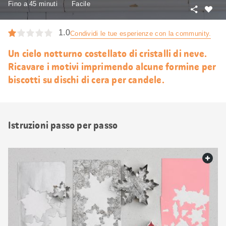
Fino a 45 minuti
Facile
Condivid
Mi
piace
1.0
Condividi le tue esperienze con la community.
Un cielo notturno costellato di cristalli di neve.
Ricavare i motivi imprimendo alcune formine per
biscotti su dischi di cera per candele.
Istruzioni passo per passo
web.