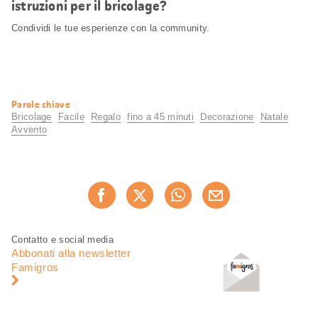
istruzioni per il bricolage?
Condividi le tue esperienze con la community.
Informazioni
Parole chiave
utili
Bricolage
Facile
Regalo
fino a 45 minuti
Decorazione
Natale
Avvento
Condividi
Consiglia ora
questa
pagina
Piè
Navigazione
Contatto e social media
di
piè
Abbonati alla newsletter
pagina
di
Famigros
pagina