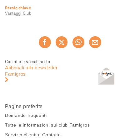
Informazioni
Parole chiave
utili
Vantaggi Club
Condividi
Consiglia ora
questa
pagina
Piè
Navigazione
Contatto e social media
di
piè
Abbonati alla newsletter
pagina
di
Famigros
pagina
Pagine preferite
Domande frequenti
Tutte le informazioni sul club Famigros
Servizio clienti e Contatto