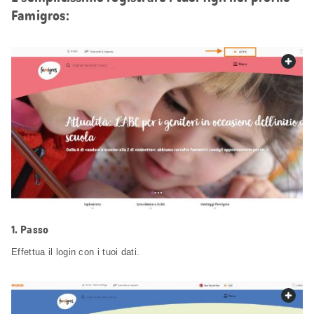
Famigros:
web.
Passo
Effettua il login con i tuoi dati.
web.