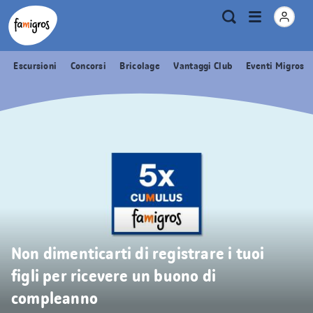
Navigazione
Header
Pagina iniziale Famigros.ch
Logo
Metanavigazione
Apri
Ricerca
segnalibri
menu
Escursioni
Concorsi
Bricolage
Vantaggi Club
Eventi Migros
Non dimenticarti di registrare i tuoi
figli per ricevere un buono di
compleanno