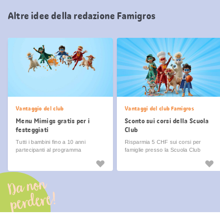
Altre idee della redazione Famigros
Vantaggio del club
Vantaggi del club Famigros
Menu Mimigs gratis per i
Sconto sui corsi della Scuola
festeggiati
Club
Tutti i bambini fino a 10 anni
Risparmia 5 CHF sui corsi per
partecipanti al programma
famiglie presso la Scuola Club
Famigros, nel giorno del
compleanno ricevono il menu dei
Mimigs gratis!
Da non
perdere!