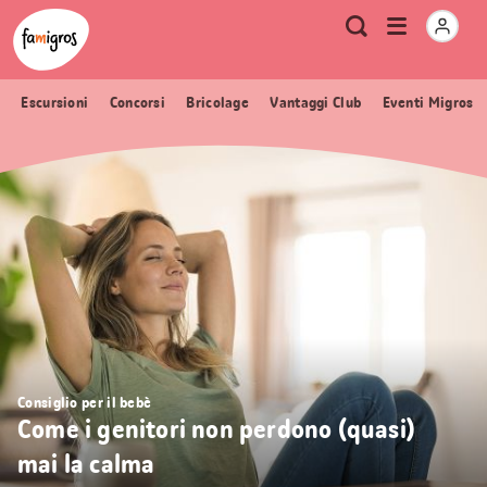
Navigazione
Header
Pagina iniziale Famigros.ch
Logo
Metanavigazione
Apri
Ricerca
segnalibri
menu
Escursioni
Concorsi
Bricolage
Vantaggi Club
Eventi Migros
Consiglio per il bebè
Come i genitori non perdono (quasi)
mai la calma