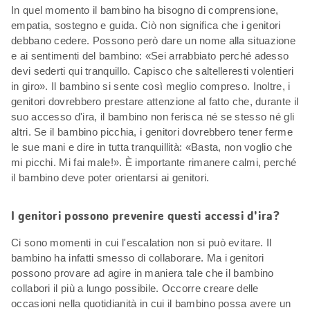
In quel momento il bambino ha bisogno di comprensione,
empatia, sostegno e guida. Ciò non significa che i genitori
debbano cedere. Possono però dare un nome alla situazione
e ai sentimenti del bambino: «Sei arrabbiato perché adesso
devi sederti qui tranquillo. Capisco che saltelleresti volentieri
in giro». Il bambino si sente così meglio compreso. Inoltre, i
genitori dovrebbero prestare attenzione al fatto che, durante il
suo accesso d'ira, il bambino non ferisca né se stesso né gli
altri. Se il bambino picchia, i genitori dovrebbero tener ferme
le sue mani e dire in tutta tranquillità: «Basta, non voglio che
mi picchi. Mi fai male!». È importante rimanere calmi, perché
il bambino deve poter orientarsi ai genitori.
I genitori possono prevenire questi accessi d'ira?
Ci sono momenti in cui l'escalation non si può evitare. Il
bambino ha infatti smesso di collaborare. Ma i genitori
possono provare ad agire in maniera tale che il bambino
collabori il più a lungo possibile. Occorre creare delle
occasioni nella quotidianità in cui il bambino possa avere un