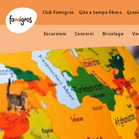
Navigazione
Header
Pagina iniziale Famigros.ch
segnalibri
Logo
Club Famigros
Gite e tempo libero
Grav
Navigazione
principale
Escursioni
Concorsi
Bricolage
Va