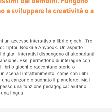
tissimi dai bambini. Fungono
o a sviluppare la creatività o a
ini un accesso interattivo a libri e giochi. Tre
ato: Tiptoi, Bookii e Anybook. Un aspetto
ri digitali interattivi dispongono di altoparlanti
scansione. Essi permettono di interagire con
i libri o giochi e raccontano storie o
 in scena l'intrattenimento, come con i libri
tta una canzone o suonato il pianoforte. Ma i
no spesso una funzione pedagogica: aiutano,
 una lingua.