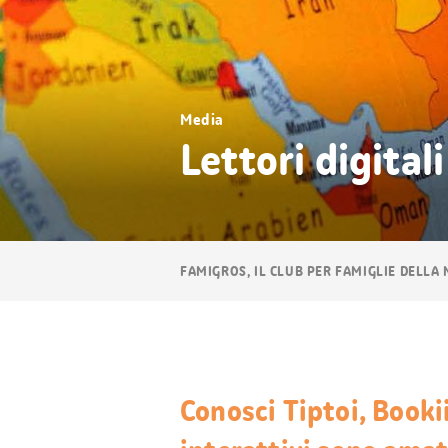
Media
Lettori digital
Navigazione
FAMIGROS, IL CLUB PER FAMIGLIE DELLA
breadcrumb
Conosci Tiptoi, Bookii