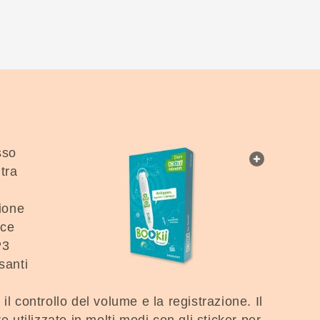
sso
web.light
ntra
zione
ice
P3
santi
il controllo del volume e la registrazione. Il