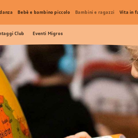
idanza
Bebè e bambino piccolo
Bambini e ragazzi
Vita in 
ntaggi Club
Eventi Migros