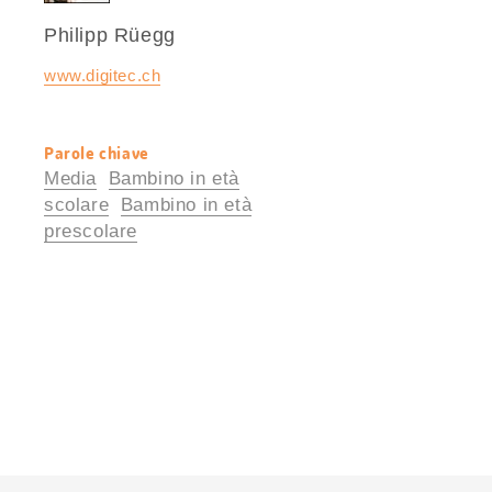
Philipp Rüegg
www.digitec.ch
Parole chiave
Informazioni
Media
Bambino in età
utili
scolare
Bambino in età
prescolare