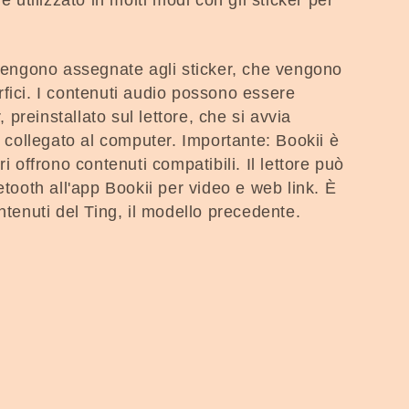
e utilizzato in molti modi con gli sticker per
 vengono assegnate agli sticker, che vengono
perfici. I contenuti audio possono essere
, preinstallato sul lettore, che si avvia
ollegato al computer. Importante: Bookii è
i offrono contenuti compatibili. Il lettore può
etooth all'app Bookii per video e web link. È
ntenuti del Ting, il modello precedente.