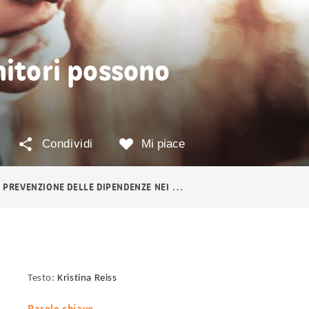
nitori possono
Condividi
Mi piace
PREVENZIONE DELLE DIPENDENZE NEI GIOVANI
Informazioni
Testo:
Kristina Reiss
utili
Parole chiave