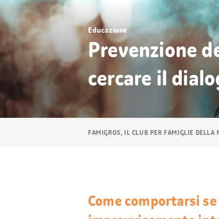
Educazione
Prevenzione de
cercare il dial
Navigazione
FAMIGROS, IL CLUB PER FAMIGLIE DELLA
breadcrumb
Come comportarsi se i