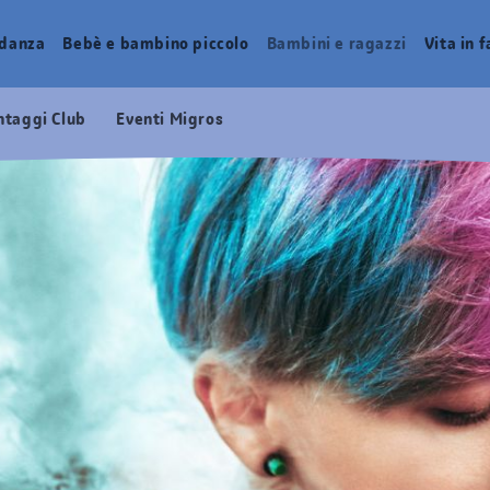
idanza
Bebè e bambino piccolo
Bambini e ragazzi
Vita in 
ntaggi Club
Eventi Migros