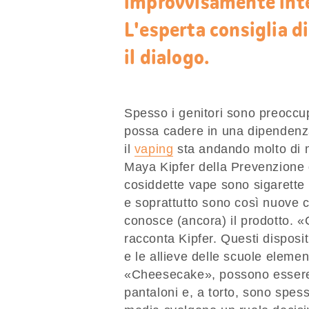
improvvisamente inte
L'esperta consiglia d
il dialogo.
Spesso i genitori sono preoccupat
possa cadere in una dipendenza 
il
vaping
sta andando molto di mo
Maya Kipfer della Prevenzione 
cosiddette vape sono sigarette e
e soprattutto sono così nuove c
conosce (ancora) il prodotto. «
racconta Kipfer. Questi dispositi
e le allieve delle scuole elem
«Cheesecake», possono essere 
pantaloni e, a torto, sono spes