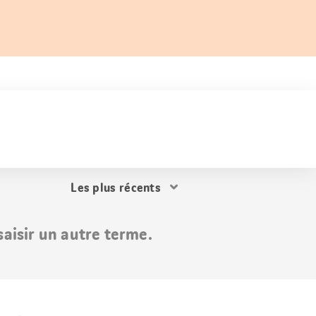
Trier
les
résultats
aisir un autre terme.