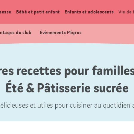
sesse
Bébé et petit enfant
Enfants et adolescents
Vie de 
ntages du club
Évènements Migros
res recettes pour familles
Été & Pâtisserie sucrée
élicieuses et utiles pour cuisiner au quotidien a