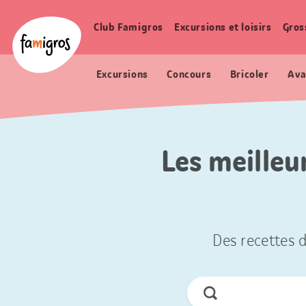
Signets
Header
Accueil Famigros.ch
de
Logo
Club Famigros
Excursions et loisirs
Gros
Navigation
navigation
principale
Excursions
Concours
Bricoler
Ava
Les meilleu
Des recettes d
Chercher