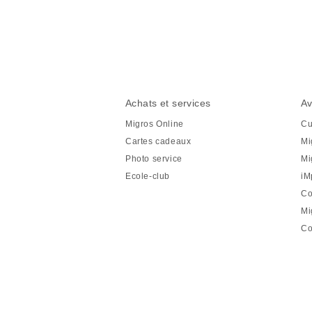
Partager
cette
page
Pied
Navigation
Achats et services
Av
de
en
Migros Online
Cu
page
pied
Cartes cadeaux
Mi
de
Photo service
Mi
page
Ecole-club
iM
Co
Mi
Co