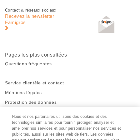
Pied
Navigation
Contact & réseaux sociaux
de
en
Recevez la newsletter
page
pied
Famigros
de
page
Pages les plus consultées
Questions fréquentes
Service clientèle et contact
Méntions légales
Protection des données
Nous et nos partenaires utilisons des cookies et des
Restez en contact!
technologies similaires pour fournir, protéger, analyser et
Facebook
http://twitter.com/migros
https://www.youtube.com/user/Migr
Pinterest
Instagram
améliorer nos services et pour personnaliser nos services et
publicités, aussi sur les sites web de tiers. Les données