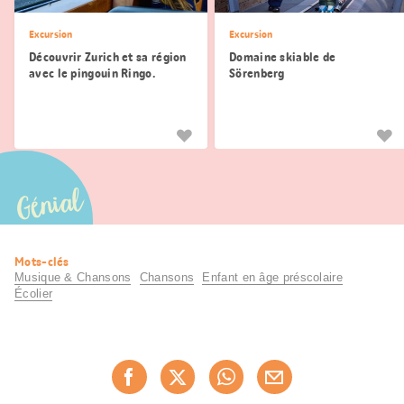
Excursion
Excursion
Découvrir Zurich et sa région
Domaine skiable de
avec le pingouin Ringo.
Sörenberg
Génial
Informations
Mots-clés
utiles
Musique & Chansons
Chansons
Enfant en âge préscolaire
Écolier
Partager
Recommander maintenan
cette
page