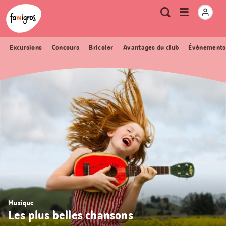
Signets
Header
Accueil Famigros.ch
Logo
Métanavigation
Ouvrir
Recherche
de
le
navigation
menu
Excursions
Concours
Bricoler
Avantages du club
Évènements
Musique
Les plus belles chansons