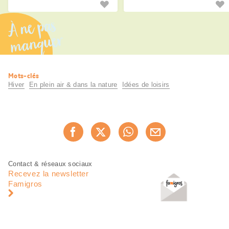
À ne pas
manquer
Informations
Mots-clés
utiles
Hiver
En plein air & dans la nature
Idées de loisirs
Partager
Recommander maintenan
cette
page
Pied
Navigation
Contact & réseaux sociaux
de
en
Recevez la newsletter
page
pied
Famigros
de
page