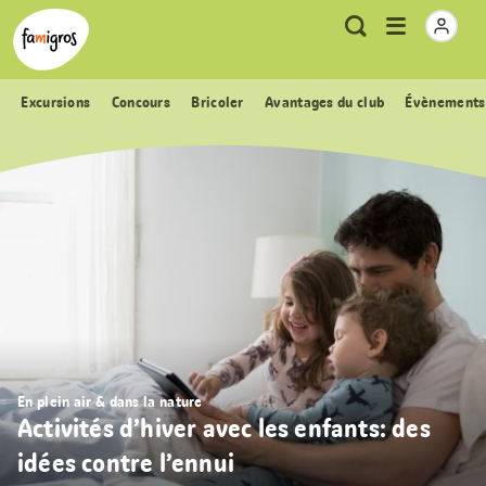
Signets
Header
Accueil Famigros.ch
Logo
Métanavigation
Ouvrir
Recherche
de
le
navigation
menu
Excursions
Concours
Bricoler
Avantages du club
Évènements
En plein air & dans la nature
Activités d’hiver avec les enfants: des
idées contre l’ennui