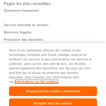
Pages les plus consultées
Questions fréquentes
Service clientèle et contact
Méntions légales
Protection des données
Nous et nos partenaires utilisons des cookies et des
Restez en contact!
technologies similaires pour fournir, protéger, analyser et
Facebook
http://twitter.com/migros
https://www.youtube.com/user/Migr
Pinterest
Instagram
améliorer nos services et pour personnaliser nos services et
publicités, aussi sur les sites web de tiers. Les données
peuvent également être transférées vers des pays qui n'ont
peut-être pas un niveau de protection des données
Paramètres des cookies
équivalent. Vous trouverez plus d'informations dans
nos
informations sur les cookies.
DE
FR
IT
Uniquement les cookies nécessaires
© 2026 La Fédération des coopératives Migros
Accepter tous les cookies
Copyright