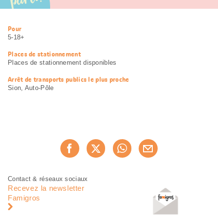
parti!
Informations
Pour
utiles
5-18+
Places de stationnement
Places de stationnement disponibles
Arrêt de transports publics le plus proche
Sion, Auto-Pôle
Partager
Recommander maintenan
cette
page
Pied
Navigation
Contact & réseaux sociaux
de
en
Recevez la newsletter
page
pied
Famigros
de
page