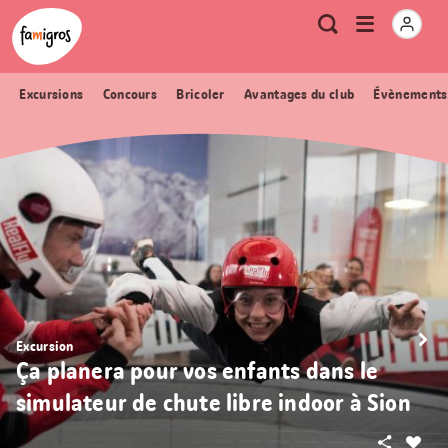
Signets
Header
Accueil Famigros.ch
Logo
Métanavigation
Ouvrir
Recherche
de
le
navigation
menu
Excursions
Concours
Bricoler
Avantages du club
Évènements
Excursion
Ça planera pour vos enfants dans le
simulateur de chute libre indoor à Sion
Partager