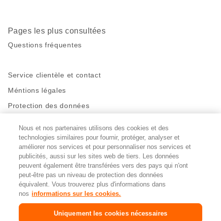
Pages les plus consultées
Questions fréquentes
Service clientèle et contact
Méntions légales
Protection des données
Nous et nos partenaires utilisons des cookies et des
Restez en contact!
technologies similaires pour fournir, protéger, analyser et
Facebook
http://twitter.com/migros
https://www.youtube.com/user/Migr
Pinterest
Instagram
améliorer nos services et pour personnaliser nos services et
publicités, aussi sur les sites web de tiers. Les données
peuvent également être transférées vers des pays qui n'ont
peut-être pas un niveau de protection des données
Paramètres des cookies
équivalent. Vous trouverez plus d'informations dans
nos
informations sur les cookies.
DE
FR
IT
Uniquement les cookies nécessaires