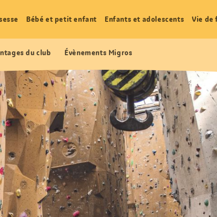
sesse
Bébé et petit enfant
Enfants et adolescents
Vie de 
ntages du club
Évènements Migros