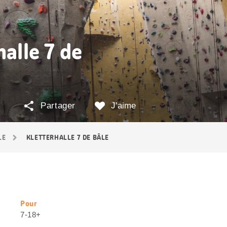
halle 7 de
Partager
J’aime
LE
KLETTERHALLE 7 DE BÂLE
Pour
Informations
7-18+
utiles