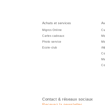
page
Pied
Navigation
Achats et services
Av
de
en
Migros Online
Cu
page
pied
Cartes cadeaux
Mi
de
Photo service
Mi
page
Ecole-club
iM
Co
Mi
Co
Contact & réseaux sociaux
Recevez la newsletter