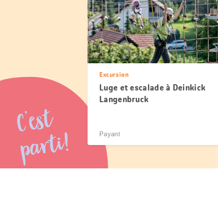
Excursion
Luge et escalade à Deinkick
Langenbruck
C’est
parti!
Payant
Partager
cette