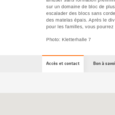
amuser sans formation prélimin
sur un domaine de bloc de plu
escalader des blocs sans corde
des matelas épais. Après le div
pour les familles, vous pourrez 
Photo: Kletterhalle 7
Accès et contact
Bon à savo
Carte
Google
Maps