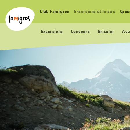
Signets
Header
Accueil Famigros.ch
de
Logo
Club Famigros
Excursions et loisirs
Gros
Navigation
navigation
principale
Excursions
Concours
Bricoler
Ava