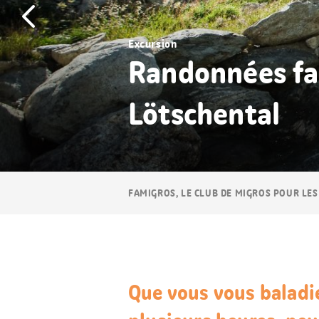
Excursion
Randonnées fam
Lötschental
Navigation
FAMIGROS, LE CLUB DE MIGROS POUR LES
Breadcrumb
Que vous vous baladi