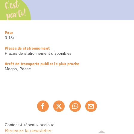
C’est
parti!
Informations
Pour
utiles
0-18+
Places de stationnement
Places de stationnement disponibles
Arrêt de transports publics le plus proche
Mogno, Paese
Partager
Recommander maintenan
cette
page
Pied
Navigation
Contact & réseaux sociaux
de
en
Recevez la newsletter