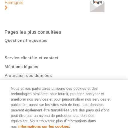
page
pied
Famigros
de
page
Pages les plus consultées
Questions fréquentes
Service clientèle et contact
Méntions légales
Protection des données
Nous et nos partenaires utilisons des cookies et des
Restez en contact!
technologies similaires pour fournir, protéger, analyser et
Facebook
http://twitter.com/migros
https://www.youtube.com/user/Migr
Pinterest
Instagram
améliorer nos services et pour personnaliser nos services et
publicités, aussi sur les sites web de tiers. Les données
peuvent également être transférées vers des pays qui n'ont
peut-être pas un niveau de protection des données
Paramètres des cookies
équivalent. Vous trouverez plus d'informations dans
nos
informations sur les cookies.