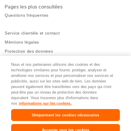
Pages les plus consultées
Questions fréquentes
Service clientèle et contact
Méntions légales
Protection des données
Nous et nos partenaires utilisons des cookies et des
Restez en contact!
technologies similaires pour fournir, protéger, analyser et
Facebook
http://twitter.com/migros
https://www.youtube.com/user/Migr
Pinterest
Instagram
améliorer nos services et pour personnaliser nos services et
publicités, aussi sur les sites web de tiers. Les données
peuvent également être transférées vers des pays qui n'ont
peut-être pas un niveau de protection des données
Paramètres des cookies
équivalent. Vous trouverez plus d'informations dans
nos
informations sur les cookies.
DE
FR
IT
Uniquement les cookies nécessaires
© 2026 La Fédération des coopératives Migros
Accepter tous les cookies