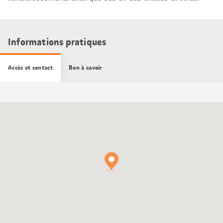
Informations pratiques
Accès et contact
Bon à savoir
Carte
Google
Maps