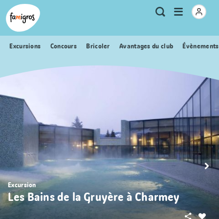
Signets
Header
Accueil Famigros.ch
Logo
Métanavigation
Ouvrir
Recherche
de
le
navigation
menu
Excursions
Concours
Bricoler
Avantages du club
Évènements
Excursion
Les Bains de la Gruyère à Charmey
Partager