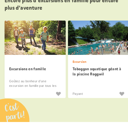
Encore plus d’excursions en famille pour encore
plus d’aventure
Excursion
Excursions en famille
Toboggan aquatique géant à
la piscine Roggwil
Goûtez au bonheur d’une
excursion en famille par tous les
temps.
Payant
C’est
parti!