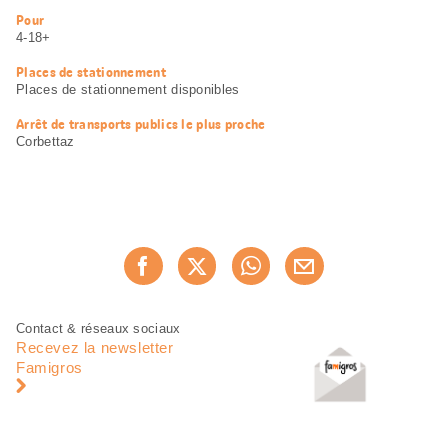
Informations
Pour
utiles
4-18+
Places de stationnement
Places de stationnement disponibles
Arrêt de transports publics le plus proche
Corbettaz
Partager
Recommander maintenan
cette
page
Pied
Navigation
Contact & réseaux sociaux
de
en
Recevez la newsletter
page
pied
Famigros
de
page