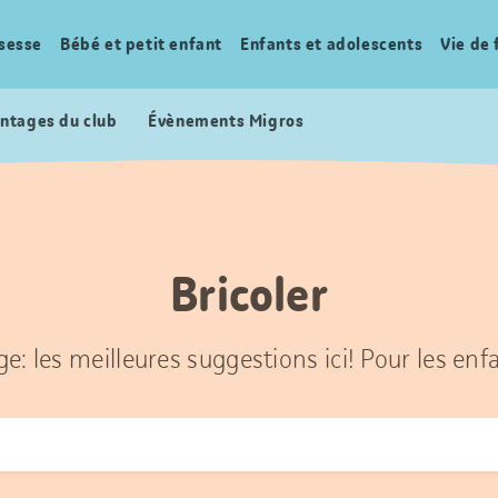
sesse
Bébé et petit enfant
Enfants et adolescents
Vie de 
ntages du club
Évènements Migros
Bricoler
ge: les meilleures suggestions ici! Pour les enf
r