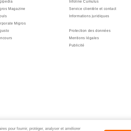
gipedia
Infoline Cumulus
gros Magazine
Service clientèle et contact
puls
Informations juridiques
rporate Migros
gusto
Protection des données
ncours
Mentions légales
Publicité
res pour fournir, protéger, analyser et améliorer