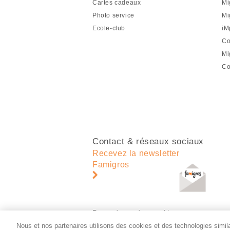
Cartes cadeaux
Mi
de
Photo service
Mi
page
Ecole-club
iM
Co
Mi
Co
Contact & réseaux sociaux
Recevez la newsletter
Famigros
Paramètres des cookies
Nous et nos partenaires utilisons des cookies et des technologies similai