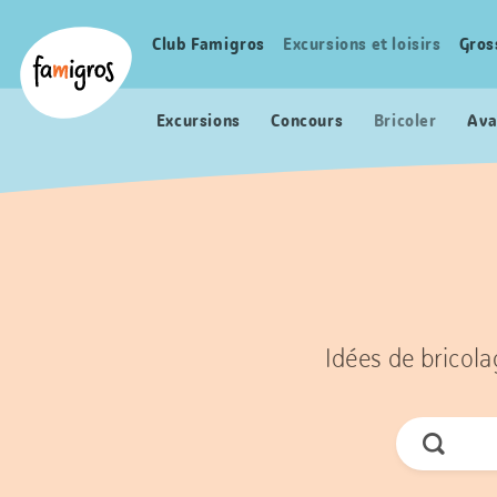
Signets
Header
Accueil Famigros.ch
de
Logo
Club Famigros
Excursions et loisirs
Gros
Navigation
navigation
principale
Excursions
Concours
Bricoler
Ava
Idées de bricola
Cherche