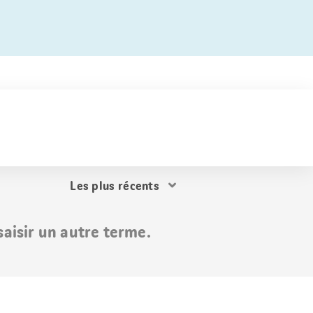
Trier
les
résultats
aisir un autre terme.