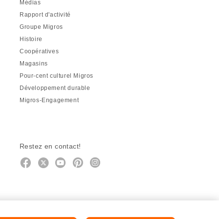
Médias
Rapport d'activité
Groupe Migros
Histoire
Coopératives
Magasins
Pour-cent culturel Migros
Développement durable
Migros-Engagement
Restez en contact!
Facebook
http://twitter.com/migros
https://www.youtube.com/user/Mig
Pinterest
Instagram