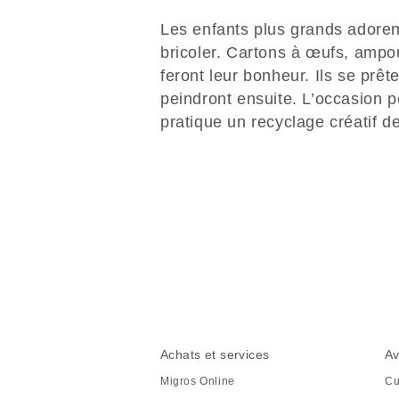
Les enfants plus grands adore
bricoler. Cartons à œufs, amp
feront leur bonheur. Ils se prêt
peindront ensuite. L’occasion 
pratique un recyclage créatif 
Partager
cette
page
Pied
Navigation
Achats et services
Av
de
en
Migros Online
Cu
page
pied