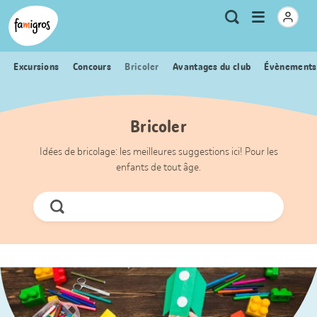
Signets
Header
Accueil Famigros.ch
Logo
Métanavigation
Ouvrir
Recherche
de
le
navigation
menu
Excursions
Concours
Bricoler
Avantages du club
Évènements
Bricoler
Idées de bricolage: les meilleures suggestions ici! Pour les
enfants de tout âge.
Chercher