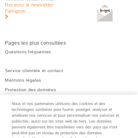
de
en
Recevez la newsletter
page
pied
Famigros
de
page
Pages les plus consultées
Questions fréquentes
Service clientèle et contact
Méntions légales
Protection des données
Nous et nos partenaires utilisons des cookies et des
Restez en contact!
technologies similaires pour fournir, protéger, analyser et
Facebook
améliorer nos services et pour personnaliser nos services et
http://twitter.com/migros
https://www.youtube.com/user/Migr
Pinterest
Instagram
publicités, aussi sur les sites web de tiers. Les données
peuvent également être transférées vers des pays qui n'ont
peut-être pas un niveau de protection des données
Paramètres des cookies