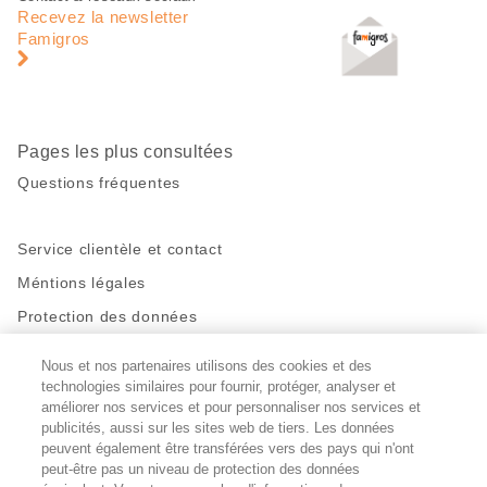
de
en
Recevez la newsletter
page
pied
Famigros
de
page
Pages les plus consultées
Questions fréquentes
Service clientèle et contact
Méntions légales
Protection des données
Nous et nos partenaires utilisons des cookies et des
Restez en contact!
technologies similaires pour fournir, protéger, analyser et
Facebook
améliorer nos services et pour personnaliser nos services et
http://twitter.com/migros
https://www.youtube.com/user/Migr
Pinterest
Instagram
publicités, aussi sur les sites web de tiers. Les données
peuvent également être transférées vers des pays qui n'ont
peut-être pas un niveau de protection des données
Paramètres des cookies