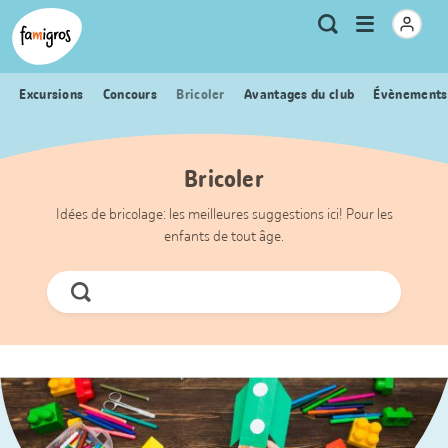
Signets
Header
Accueil Famigros.ch
Logo
Métanavigation
Ouvrir
Recherche
de
le
navigation
menu
Excursions
Concours
Bricoler
Avantages du club
Évènements
Bricoler
Idées de bricolage: les meilleures suggestions ici! Pour les
enfants de tout âge.
Chercher