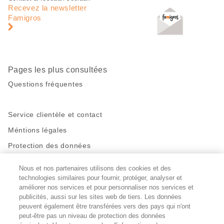
de
en
Recevez la newsletter
page
pied
Famigros
de
page
Pages les plus consultées
Questions fréquentes
Service clientèle et contact
Méntions légales
Protection des données
Nous et nos partenaires utilisons des cookies et des
Restez en contact!
technologies similaires pour fournir, protéger, analyser et
Facebook
améliorer nos services et pour personnaliser nos services et
http://twitter.com/migros
https://www.youtube.com/user/Migr
Pinterest
Instagram
publicités, aussi sur les sites web de tiers. Les données
peuvent également être transférées vers des pays qui n'ont
peut-être pas un niveau de protection des données
Paramètres des cookies