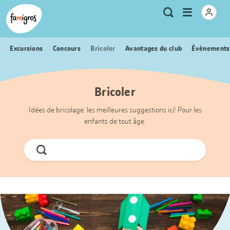
Signets
Header
Accueil Famigros.ch
Logo
Métanavigation
Ouvrir
Recherche
de
le
navigation
menu
Excursions
Concours
Bricoler
Avantages du club
Évènements
Bricoler
Idées de bricolage: les meilleures suggestions ici! Pour les
enfants de tout âge.
Chercher