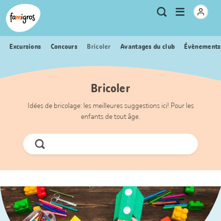
Signets
Header
Accueil Famigros.ch
Logo
Métanavigation
Ouvrir
Recherche
de
le
navigation
menu
Excursions
Concours
Bricoler
Avantages du club
Évènements
Bricoler
Idées de bricolage: les meilleures suggestions ici! Pour les
enfants de tout âge.
Chercher