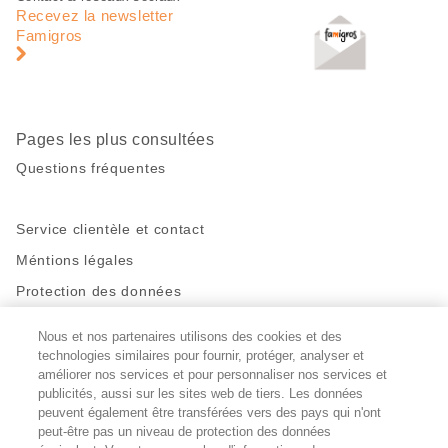
de
en
Recevez la newsletter
page
pied
Famigros
de
page
Pages les plus consultées
Questions fréquentes
Service clientèle et contact
Méntions légales
Protection des données
Nous et nos partenaires utilisons des cookies et des
Restez en contact!
technologies similaires pour fournir, protéger, analyser et
Facebook
améliorer nos services et pour personnaliser nos services et
http://twitter.com/migros
https://www.youtube.com/user/Migr
Pinterest
Instagram
publicités, aussi sur les sites web de tiers. Les données
peuvent également être transférées vers des pays qui n'ont
peut-être pas un niveau de protection des données
Paramètres des cookies