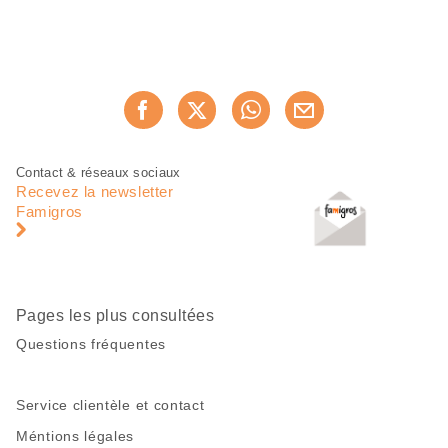
Partager
Recommander maintenan
cette
page
Pied
Navigation
Contact & réseaux sociaux
de
en
Recevez la newsletter
page
pied
Famigros
de
page
Pages les plus consultées
Questions fréquentes
Service clientèle et contact
Méntions légales