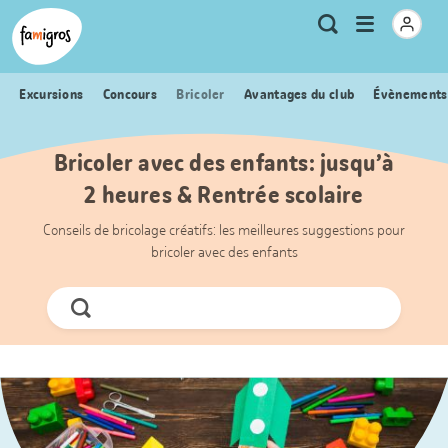
Signets
Header
Accueil Famigros.ch
Logo
Métanavigation
Ouvrir
Recherche
de
le
navigation
menu
Excursions
Concours
Bricoler
Avantages du club
Évènements
Bricoler avec des enfants: jusqu’à
2 heures & Rentrée scolaire
Conseils de bricolage créatifs: les meilleures suggestions pour
bricoler avec des enfants
Chercher