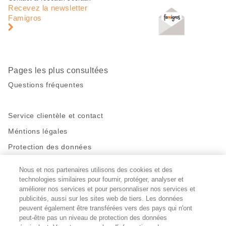
de
en
Recevez la newsletter
page
pied
Famigros
de
page
Pages les plus consultées
Questions fréquentes
Service clientèle et contact
Méntions légales
Protection des données
Nous et nos partenaires utilisons des cookies et des
Restez en contact!
technologies similaires pour fournir, protéger, analyser et
Facebook
améliorer nos services et pour personnaliser nos services et
http://twitter.com/migros
https://www.youtube.com/user/Migr
Pinterest
Instagram
publicités, aussi sur les sites web de tiers. Les données
peuvent également être transférées vers des pays qui n'ont
peut-être pas un niveau de protection des données
Paramètres des cookies