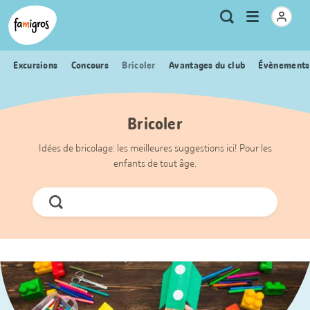
Signets
Header
Accueil Famigros.ch
Logo
Métanavigation
Ouvrir
Recherche
de
le
navigation
menu
Excursions
Concours
Bricoler
Avantages du club
Évènements
Bricoler
Idées de bricolage: les meilleures suggestions ici! Pour les
enfants de tout âge.
Chercher