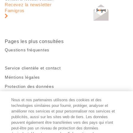
de
en
Recevez la newsletter
page
pied
Famigros
de
page
Pages les plus consultées
Questions fréquentes
Service clientèle et contact
Méntions légales
Protection des données
Nous et nos partenaires utilisons des cookies et des
Restez en contact!
technologies similaires pour fournir, protéger, analyser et
Facebook
améliorer nos services et pour personnaliser nos services et
http://twitter.com/migros
https://www.youtube.com/user/Migr
Pinterest
Instagram
publicités, aussi sur les sites web de tiers. Les données
peuvent également être transférées vers des pays qui n'ont
peut-être pas un niveau de protection des données
Paramètres des cookies