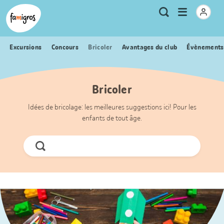
Signets
Header
Accueil Famigros.ch
Logo
Métanavigation
Ouvrir
Recherche
de
le
navigation
menu
Excursions
Concours
Bricoler
Avantages du club
Évènements
Bricoler
Idées de bricolage: les meilleures suggestions ici! Pour les
enfants de tout âge.
Chercher