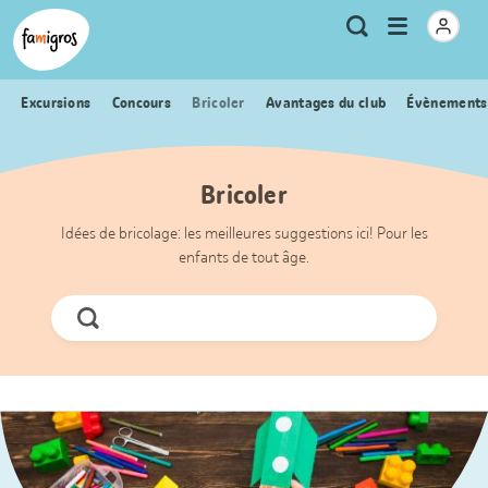
Signets
Header
Accueil Famigros.ch
Logo
Métanavigation
Ouvrir
Recherche
de
le
navigation
menu
Excursions
Concours
Bricoler
Avantages du club
Évènements
Bricoler
Idées de bricolage: les meilleures suggestions ici! Pour les
enfants de tout âge.
Chercher