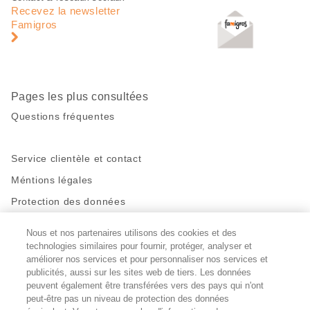
de
en
Recevez la newsletter
page
pied
Famigros
de
page
Pages les plus consultées
Questions fréquentes
Service clientèle et contact
Méntions légales
Protection des données
Nous et nos partenaires utilisons des cookies et des
Restez en contact!
technologies similaires pour fournir, protéger, analyser et
Facebook
améliorer nos services et pour personnaliser nos services et
http://twitter.com/migros
https://www.youtube.com/user/Migr
Pinterest
Instagram
publicités, aussi sur les sites web de tiers. Les données
peuvent également être transférées vers des pays qui n'ont
peut-être pas un niveau de protection des données
Paramètres des cookies