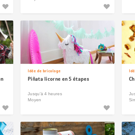
Idée de bricolage
Idé
en
Piñata licorne en 5 étapes
Ch
Jusqu'à 4 heures
Ju
Moyen
Si