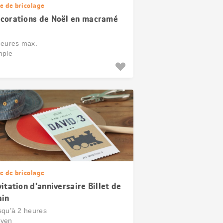
e de bricolage
corations de Noël en macramé
heures max.
mple
e de bricolage
vitation d’anniversaire Billet de
ain
squ’à 2 heures
yen