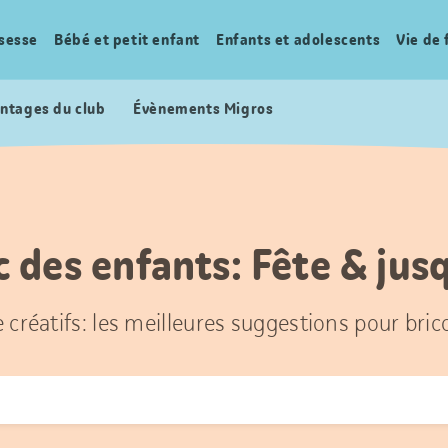
sesse
Bébé et petit enfant
Enfants et adolescents
Vie de 
ntages du club
Évènements Migros
c des enfants: Fête & jus
e créatifs: les meilleures suggestions pour bric