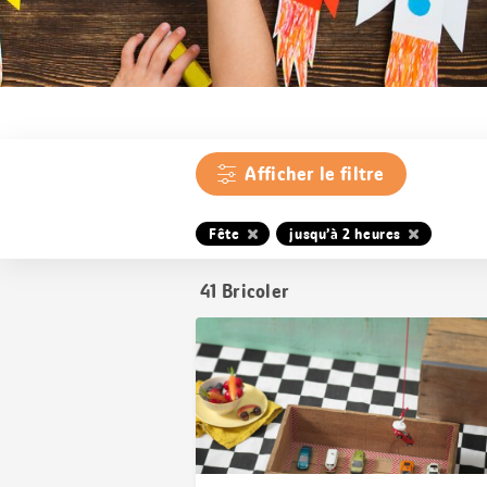
Afficher le filtre
Fête
jusqu’à 2 heures
41
Bricoler