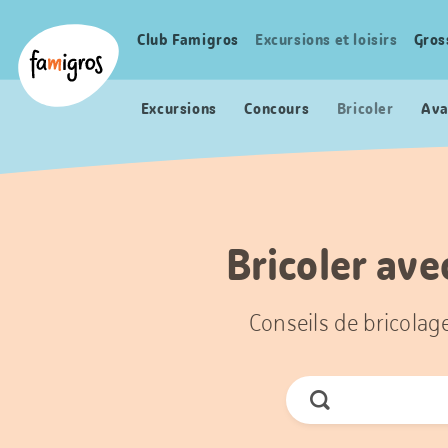
Signets
Header
Accueil Famigros.ch
de
Logo
Club Famigros
Excursions et loisirs
Gros
Navigation
navigation
principale
Excursions
Concours
Bricoler
Ava
Bricoler ave
Conseils de bricolag
Chercher