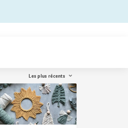
Trier
les
résultats