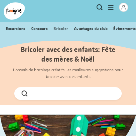
Signets
Header
Accueil Famigros.ch
Logo
Métanavigation
Ouvrir
Recherche
de
le
navigation
menu
Excursions
Concours
Bricoler
Avantages du club
Évènements
Bricoler avec des enfants: Fête
des mères & Noël
Conseils de bricolage créatifs: les meilleures suggestions pour
bricoler avec des enfants
Chercher