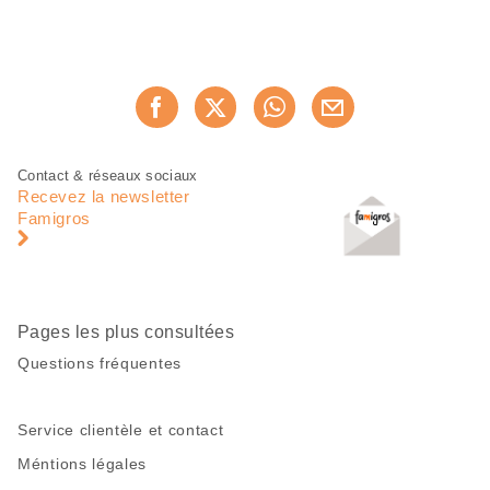
Partager
Recommander maintenan
cette
page
Pied
Navigation
Contact & réseaux sociaux
de
en
Recevez la newsletter
page
pied
Famigros
de
page
Pages les plus consultées
Questions fréquentes
Service clientèle et contact
Méntions légales