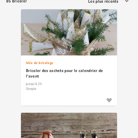
85
Bricoler
les
résultats
Idée de bricolage
Bricoler des sachets pour le calendrier de
l’avent
jusqu'à 2h
Simple