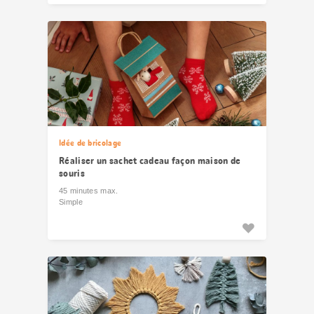
Idée de bricolage
Réaliser un sachet cadeau façon maison de
souris
45 minutes max.
Simple