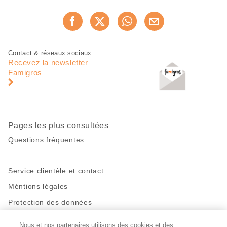
Partager
Recommander maintenan
cette
page
Pied
Navigation
Contact & réseaux sociaux
de
en
Recevez la newsletter
page
pied
Famigros
de
page
Pages les plus consultées
Questions fréquentes
Service clientèle et contact
Méntions légales
Protection des données
Nous et nos partenaires utilisons des cookies et des