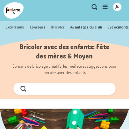
Signets
Header
Accueil Famigros.ch
Logo
Métanavigation
Ouvrir
Recherche
de
le
navigation
menu
Excursions
Concours
Bricoler
Avantages du club
Évènements
Bricoler avec des enfants: Fête
des mères & Moyen
Conseils de bricolage créatifs: les meilleures suggestions pour
bricoler avec des enfants
Chercher