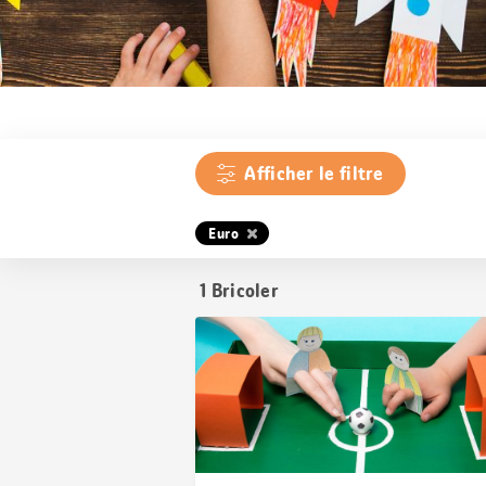
Afficher le filtre
Euro
1
Bricoler