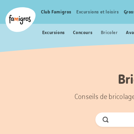
Signets
Header
Accueil Famigros.ch
de
Logo
Club Famigros
Excursions et loisirs
Gros
Navigation
navigation
principale
Excursions
Concours
Bricoler
Ava
Bri
Conseils de bricolag
Chercher