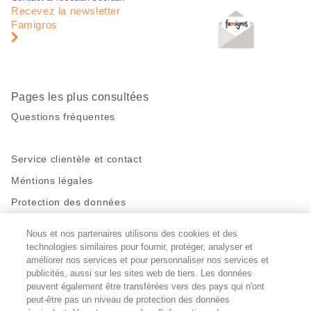
de
en
Recevez la newsletter
page
pied
Famigros
de
page
Pages les plus consultées
Questions fréquentes
Service clientèle et contact
Méntions légales
Protection des données
Nous et nos partenaires utilisons des cookies et des
Restez en contact!
technologies similaires pour fournir, protéger, analyser et
Facebook
améliorer nos services et pour personnaliser nos services et
http://twitter.com/migros
https://www.youtube.com/user/Migr
Pinterest
Instagram
publicités, aussi sur les sites web de tiers. Les données
peuvent également être transférées vers des pays qui n'ont
peut-être pas un niveau de protection des données
Paramètres des cookies