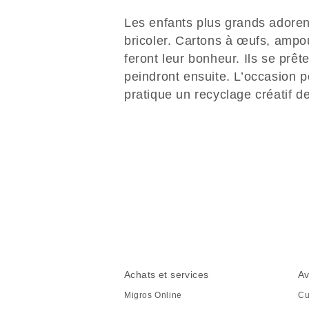
Les enfants plus grands adore
bricoler. Cartons à œufs, amp
feront leur bonheur. Ils se prêt
peindront ensuite. L’occasion 
pratique un recyclage créatif 
Partager
cette
page
Pied
Navigation
Achats et services
Av
de
en
Migros Online
Cu
page
pied