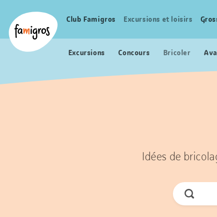
Signets
Header
Accueil Famigros.ch
de
Logo
Club Famigros
Excursions et loisirs
Gros
Navigation
navigation
principale
Excursions
Concours
Bricoler
Ava
Idées de bricola
Cherche