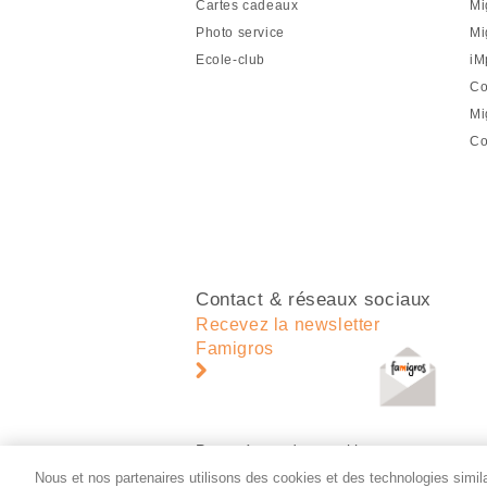
Cartes cadeaux
Mi
de
Photo service
Mi
page
Ecole-club
iM
Co
Mi
Co
Contact & réseaux sociaux
Recevez la newsletter
Famigros
Paramètres des cookies
Nous et nos partenaires utilisons des cookies et des technologies similai