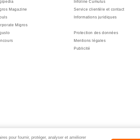
gipedia
Infoline Cumulus
gros Magazine
Service clientèle et contact
puls
Informations juridiques
rporate Migros
gusto
Protection des données
ncours
Mentions légales
Publicité
res pour fournir, protéger, analyser et améliorer