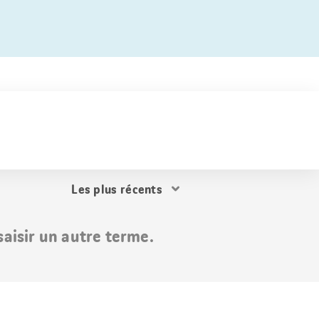
Trier
les
résultats
aisir un autre terme.