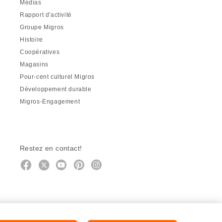
Médias
Rapport d'activité
Groupe Migros
Histoire
Coopératives
Magasins
Pour-cent culturel Migros
Développement durable
Migros-Engagement
Restez en contact!
Facebook
http://twitter.com/migros
https://www.youtube.com/user/Mig
Pinterest
Instagram