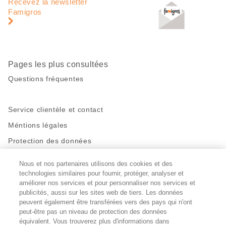
de
en
Recevez la newsletter
page
pied
Famigros
de
page
Pages les plus consultées
Questions fréquentes
Service clientèle et contact
Méntions légales
Protection des données
Nous et nos partenaires utilisons des cookies et des
Restez en contact!
technologies similaires pour fournir, protéger, analyser et
Facebook
améliorer nos services et pour personnaliser nos services et
http://twitter.com/migros
https://www.youtube.com/user/Migr
Pinterest
Instagram
publicités, aussi sur les sites web de tiers. Les données
peuvent également être transférées vers des pays qui n'ont
peut-être pas un niveau de protection des données
Paramètres des cookies
équivalent. Vous trouverez plus d'informations dans