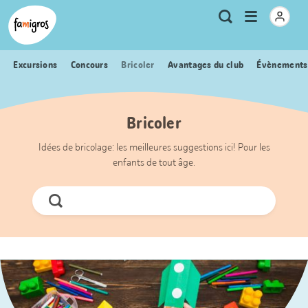
Signets
Header
Accueil Famigros.ch
Logo
Métanavigation
Ouvrir
Recherche
de
le
navigation
menu
Excursions
Concours
Bricoler
Avantages du club
Évènements
Bricoler
Idées de bricolage: les meilleures suggestions ici! Pour les
enfants de tout âge.
Chercher