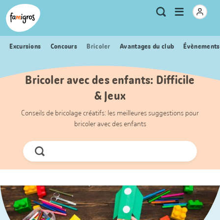
Signets
Header
Accueil Famigros.ch
Logo
Métanavigation
Ouvrir
Recherche
de
le
navigation
menu
Excursions
Concours
Bricoler
Avantages du club
Évènements
Bricoler avec des enfants: Difficile
& Jeux
Conseils de bricolage créatifs: les meilleures suggestions pour
bricoler avec des enfants
Chercher