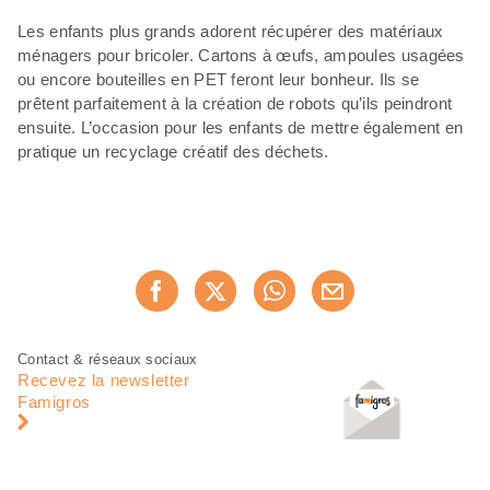
Les enfants plus grands adorent récupérer des matériaux
ménagers pour bricoler. Cartons à œufs, ampoules usagées
ou encore bouteilles en PET feront leur bonheur. Ils se
prêtent parfaitement à la création de robots qu’ils peindront
ensuite. L’occasion pour les enfants de mettre également en
pratique un recyclage créatif des déchets.
Partager
Recommander maintenan
cette
page
Pied
Navigation
Contact & réseaux sociaux
de
en
Recevez la newsletter
page
pied
Famigros
de
page