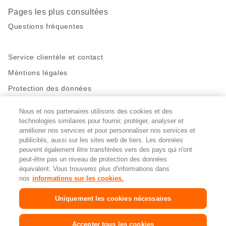
Pages les plus consultées
Questions fréquentes
Service clientèle et contact
Méntions légales
Protection des données
Nous et nos partenaires utilisons des cookies et des
Restez en contact!
technologies similaires pour fournir, protéger, analyser et
Facebook
améliorer nos services et pour personnaliser nos services et
http://twitter.com/migros
https://www.youtube.com/user/Migr
Pinterest
Instagram
publicités, aussi sur les sites web de tiers. Les données
peuvent également être transférées vers des pays qui n'ont
peut-être pas un niveau de protection des données
Paramètres des cookies
équivalent. Vous trouverez plus d'informations dans
nos
informations sur les cookies.
DE
FR
IT
Uniquement les cookies nécessaires
© 2026 La Fédération des coopératives Migros
Accepter tous les cookies