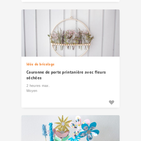
Idée de bricolage
Couronne de porte printanière avec fleurs
séchées
2 heures max.
Moyen