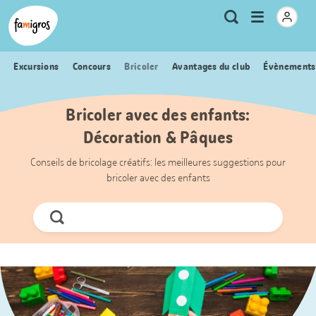
Signets
Header
Accueil Famigros.ch
Logo
Métanavigation
Ouvrir
Recherche
de
le
navigation
menu
Excursions
Concours
Bricoler
Avantages du club
Évènements
Bricoler avec des enfants:
Décoration & Pâques
Conseils de bricolage créatifs: les meilleures suggestions pour
bricoler avec des enfants
Chercher