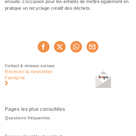
ensuite. L’occasion pour les enfants de mettre également en
pratique un recyclage créatif des déchets.
Partager
Recommander maintenan
cette
page
Pied
Navigation
Contact & réseaux sociaux
de
en
Recevez la newsletter
page
pied
Famigros
de
page
Pages les plus consultées
Questions fréquentes