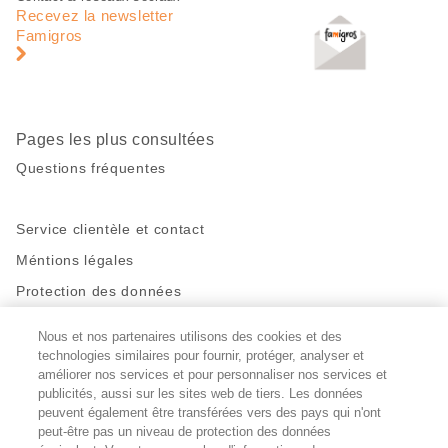
de
en
Recevez la newsletter
page
pied
Famigros
de
page
Pages les plus consultées
Questions fréquentes
Service clientèle et contact
Méntions légales
Protection des données
Nous et nos partenaires utilisons des cookies et des
Restez en contact!
technologies similaires pour fournir, protéger, analyser et
Facebook
améliorer nos services et pour personnaliser nos services et
http://twitter.com/migros
https://www.youtube.com/user/Migr
Pinterest
Instagram
publicités, aussi sur les sites web de tiers. Les données
peuvent également être transférées vers des pays qui n'ont
peut-être pas un niveau de protection des données
Paramètres des cookies