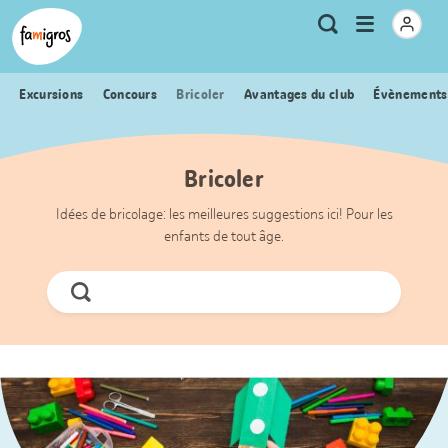
Signets
Header
Accueil Famigros.ch
Logo
Métanavigation
Ouvrir
Recherche
de
le
navigation
menu
Excursions
Concours
Bricoler
Avantages du club
Évènements
Bricoler
Idées de bricolage: les meilleures suggestions ici! Pour les
enfants de tout âge.
Chercher