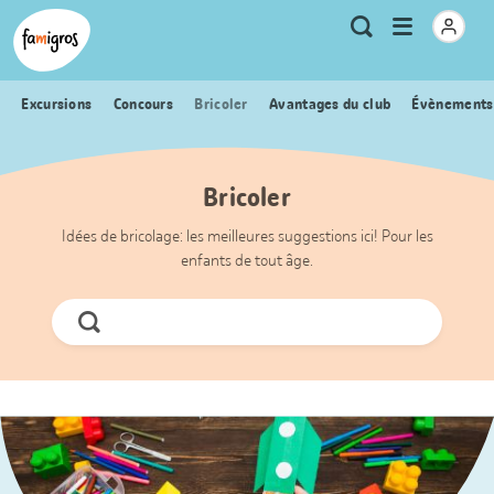
Signets
Header
Accueil Famigros.ch
Logo
Métanavigation
Ouvrir
Recherche
de
le
navigation
menu
Excursions
Concours
Bricoler
Avantages du club
Évènements
Bricoler
Idées de bricolage: les meilleures suggestions ici! Pour les
enfants de tout âge.
Chercher