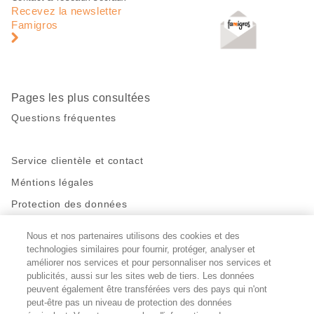
de
en
Recevez la newsletter
page
pied
Famigros
de
page
Pages les plus consultées
Questions fréquentes
Service clientèle et contact
Méntions légales
Protection des données
Nous et nos partenaires utilisons des cookies et des
Restez en contact!
technologies similaires pour fournir, protéger, analyser et
Facebook
améliorer nos services et pour personnaliser nos services et
http://twitter.com/migros
https://www.youtube.com/user/Migr
Pinterest
Instagram
publicités, aussi sur les sites web de tiers. Les données
peuvent également être transférées vers des pays qui n'ont
peut-être pas un niveau de protection des données
Paramètres des cookies