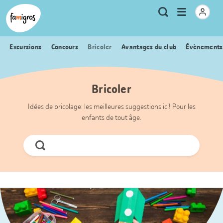
Signets
Header
Accueil Famigros.ch
Logo
Métanavigation
Ouvrir
Recherche
de
le
navigation
menu
Excursions
Concours
Bricoler
Avantages du club
Évènements
Bricoler
Idées de bricolage: les meilleures suggestions ici! Pour les
enfants de tout âge.
Chercher