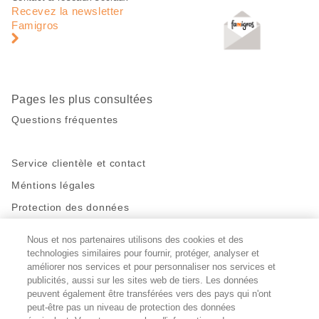
de
en
Recevez la newsletter
page
pied
Famigros
de
page
Pages les plus consultées
Questions fréquentes
Service clientèle et contact
Méntions légales
Protection des données
Nous et nos partenaires utilisons des cookies et des
Restez en contact!
technologies similaires pour fournir, protéger, analyser et
Facebook
améliorer nos services et pour personnaliser nos services et
http://twitter.com/migros
https://www.youtube.com/user/Migr
Pinterest
Instagram
publicités, aussi sur les sites web de tiers. Les données
peuvent également être transférées vers des pays qui n'ont
peut-être pas un niveau de protection des données
Paramètres des cookies