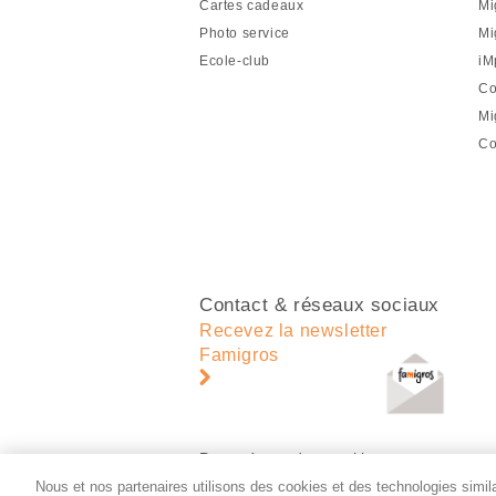
Cartes cadeaux
Mi
de
Photo service
Mi
page
Ecole-club
iM
Co
Mi
Co
Contact & réseaux sociaux
Recevez la newsletter
Famigros
Paramètres des cookies
Nous et nos partenaires utilisons des cookies et des technologies similai