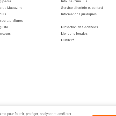
gipedia
Infoline Cumulus
gros Magazine
Service clientèle et contact
puls
Informations juridiques
rporate Migros
gusto
Protection des données
ncours
Mentions légales
Publicité
res pour fournir, protéger, analyser et améliorer