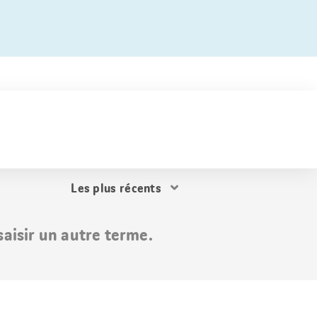
Trier
les
résultats
aisir un autre terme.