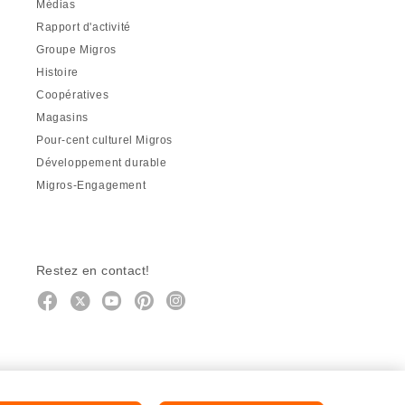
Médias
Rapport d'activité
Groupe Migros
Histoire
Coopératives
Magasins
Pour-cent culturel Migros
Développement durable
Migros-Engagement
Restez en contact!
Facebook
http://twitter.com/migros
https://www.youtube.com/user/Mig
Pinterest
Instagram