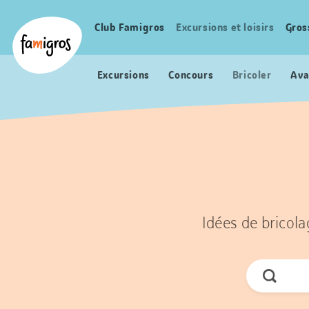
Signets
Header
Accueil Famigros.ch
de
Logo
Club Famigros
Excursions et loisirs
Gros
Navigation
navigation
principale
Excursions
Concours
Bricoler
Ava
Idées de bricola
Cherche