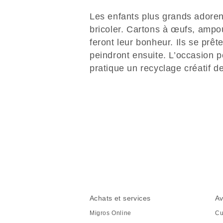
Les enfants plus grands adore
bricoler. Cartons à œufs, amp
feront leur bonheur. Ils se prêt
peindront ensuite. L’occasion 
pratique un recyclage créatif 
Partager
cette
page
Pied
Navigation
Achats et services
Av
de
en
Migros Online
Cu
page
pied