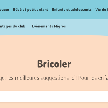
sesse
Bébé et petit enfant
Enfants et adolescents
Vie de 
ntages du club
Évènements Migros
Bricoler
ge: les meilleures suggestions ici! Pour les enf
r