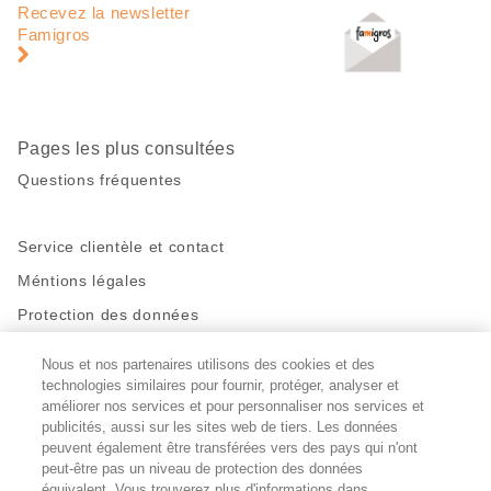
de
en
Recevez la newsletter
page
pied
Famigros
de
page
Pages les plus consultées
Questions fréquentes
Service clientèle et contact
Méntions légales
Protection des données
Nous et nos partenaires utilisons des cookies et des
Restez en contact!
technologies similaires pour fournir, protéger, analyser et
Facebook
améliorer nos services et pour personnaliser nos services et
http://twitter.com/migros
https://www.youtube.com/user/Migr
Pinterest
Instagram
publicités, aussi sur les sites web de tiers. Les données
peuvent également être transférées vers des pays qui n'ont
peut-être pas un niveau de protection des données
Paramètres des cookies
équivalent. Vous trouverez plus d'informations dans