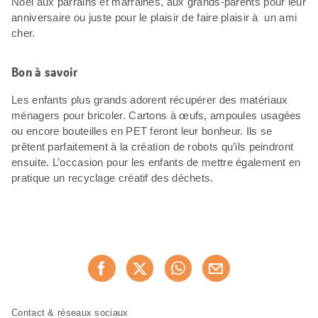
Noël aux parrains et marraines, aux grands-parents pour leur
anniversaire ou juste pour le plaisir de faire plaisir à un ami
cher.
Bon à savoir
Les enfants plus grands adorent récupérer des matériaux
ménagers pour bricoler. Cartons à œufs, ampoules usagées
ou encore bouteilles en PET feront leur bonheur. Ils se
prêtent parfaitement à la création de robots qu’ils peindront
ensuite. L’occasion pour les enfants de mettre également en
pratique un recyclage créatif des déchets.
Partager
Recommander maintenan
cette
page
Pied
Navigation
Contact & réseaux sociaux