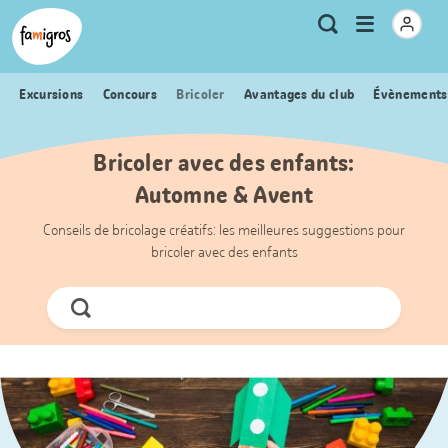
Signets
Header
Accueil Famigros.ch
Logo
Métanavigation
Ouvrir
Recherche
de
le
navigation
menu
Excursions
Concours
Bricoler
Avantages du club
Évènements
Bricoler avec des enfants:
Automne & Avent
Conseils de bricolage créatifs: les meilleures suggestions pour
bricoler avec des enfants
Chercher