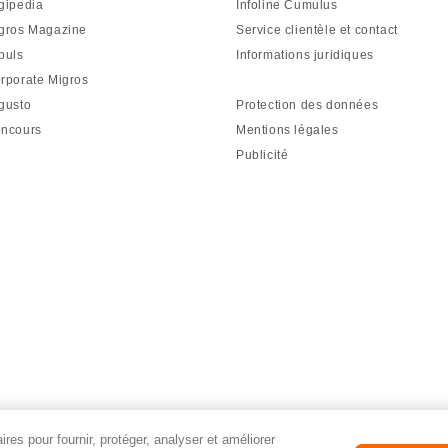
gipedia
Infoline Cumulus
gros Magazine
Service clientèle et contact
puls
Informations juridiques
rporate Migros
gusto
Protection des données
ncours
Mentions légales
Publicité
res pour fournir, protéger, analyser et améliorer