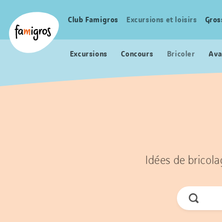
Signets
Header
Accueil Famigros.ch
de
Logo
Club Famigros
Excursions et loisirs
Gros
Navigation
navigation
principale
Excursions
Concours
Bricoler
Ava
Idées de bricola
Cherche