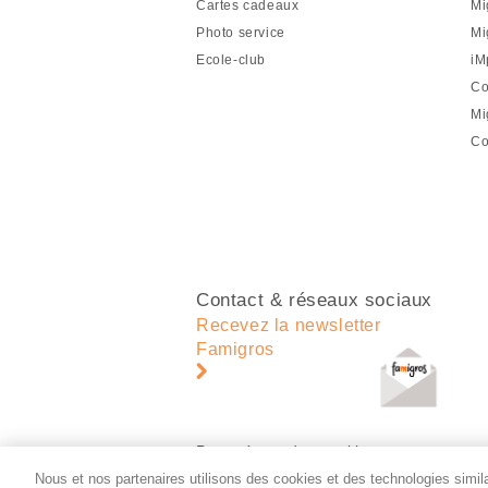
Cartes cadeaux
Mi
de
Photo service
Mi
page
Ecole-club
iM
Co
Mi
Co
Contact & réseaux sociaux
Recevez la newsletter
Famigros
Paramètres des cookies
Nous et nos partenaires utilisons des cookies et des technologies similai