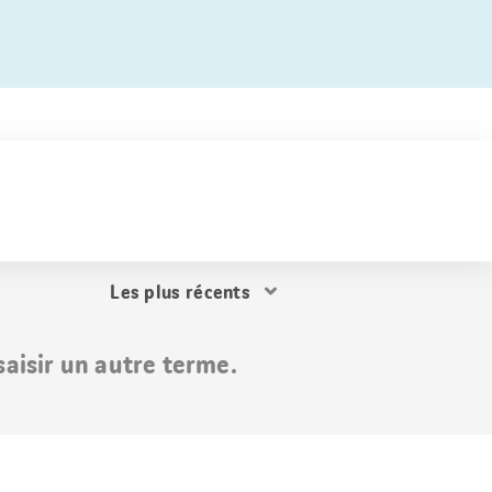
Trier
les
résultats
aisir un autre terme.