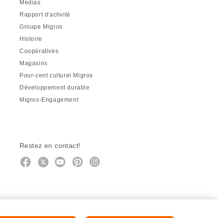
Médias
Rapport d'activité
Groupe Migros
Histoire
Coopératives
Magasins
Pour-cent culturel Migros
Développement durable
Migros-Engagement
Restez en contact!
Facebook
http://twitter.com/migros
https://www.youtube.com/user/Mig
Pinterest
Instagram