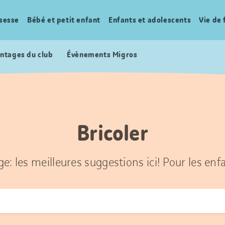
sesse
Bébé et petit enfant
Enfants et adolescents
Vie de 
ntages du club
Évènements Migros
Bricoler
ge: les meilleures suggestions ici! Pour les enf
r