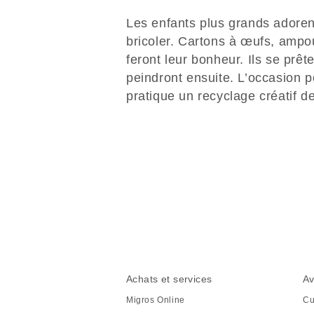
Les enfants plus grands adore
bricoler. Cartons à œufs, amp
feront leur bonheur. Ils se prêt
peindront ensuite. L’occasion 
pratique un recyclage créatif 
Partager
cette
page
Pied
Navigation
Achats et services
Av
de
en
Migros Online
Cu
page
pied