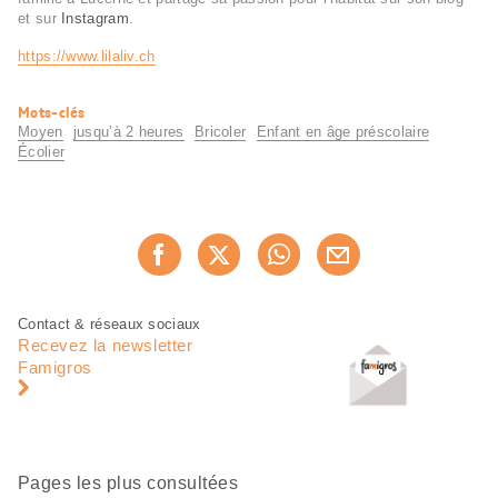
et sur
Instagram
.
https://www.lilaliv.ch
Informations
Mots-clés
utiles
Moyen
jusqu’à 2 heures
Bricoler
Enfant en âge préscolaire
Écolier
Partager
Recommander maintenan
cette
page
Pied
Navigation
Contact & réseaux sociaux
de
en
Recevez la newsletter
page
pied
Famigros
de
page
Pages les plus consultées