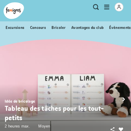
Signets
Header
Accueil Famigros.ch
Logo
Métanavigation
Ouvrir
Recherche
de
le
navigation
menu
Excursions
Concours
Bricoler
Avantages du club
Évènements
Idée de bricolage
Tableau des tâches pour les tout-
petits
2 heures max.
Moyen
Partager