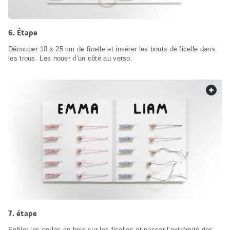
Étape
Découper 10 x 25 cm de ficelle et insérer les bouts de ficelle dans
les trous. Les nouer d’un côté au verso.
web.
étape
Enfiler les perles en bois sur les ficelles et passer l’extrémité des