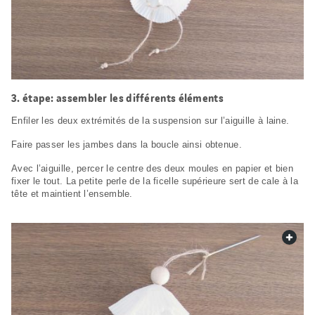
étape: assembler les différents éléments
Enfiler les deux extrémités de la suspension sur l’aiguille à laine.
Faire passer les jambes dans la boucle ainsi obtenue.
Avec l’aiguille, percer le centre des deux moules en papier et bien
fixer le tout. La petite perle de la ficelle supérieure sert de cale à la
tête et maintient l’ensemble.
web.