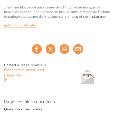
...est une blogueuse passionnée de DIY qui adore essayer de
nouvelles choses. Elle vit avec sa famille dans la région de Freiamt
et partage sa passion du bricolage sur son
blog
et sur
Instagram
.
mit Strich und Faden
Partager
Recommander maintenan
cette
page
Pied
Navigation
Contact & réseaux sociaux
de
en
Recevez la newsletter
page
pied
Famigros
de
page
Pages les plus consultées
Questions fréquentes