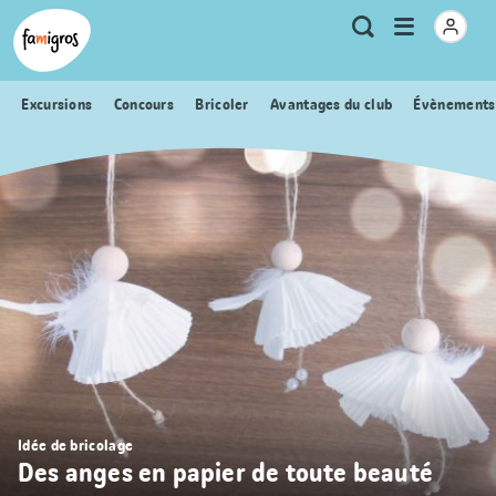
Signets
Header
Accueil Famigros.ch
Logo
Métanavigation
Ouvrir
Recherche
de
le
navigation
menu
Excursions
Concours
Bricoler
Avantages du club
Évènements
Idée de bricolage
Des anges en papier de toute beauté