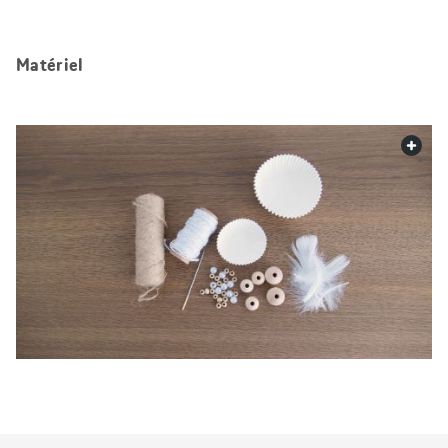
Matériel
web.