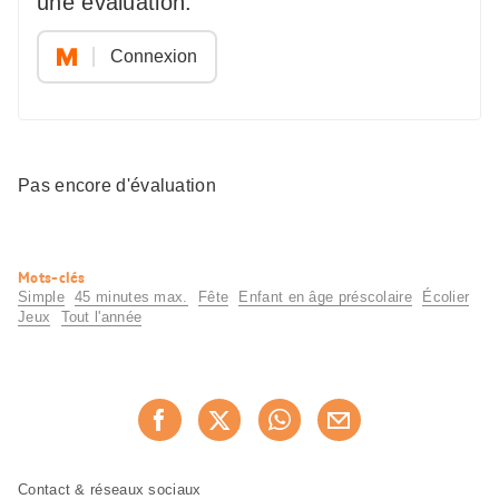
une evaluation.
Connexion
Pas encore d'évaluation
Informations
Mots-clés
utiles
Simple
45 minutes max.
Fête
Enfant en âge préscolaire
Écolier
Jeux
Tout l'année
Partager
Recommander maintenan
cette
page
Pied
Navigation
Contact & réseaux sociaux